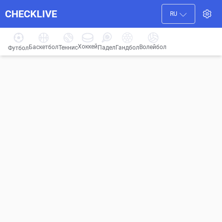
CHECKLIVE
RU
Хоккей
Баскетбол
Волейбол
Гандбол
Теннис
Падел
Футбол