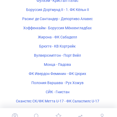
Фулхэм - Кристал Пэлас
Боруссия Дортмунд II - 1. ФК Кёльн II
Расинг де Сантандер - Депортиво Алавес
Хоффенхайм - Боруссия Мёнхенгладбах
Жирона - ФК Сабаделл
Брюгге - КВ Кортрейк
Вулверхэмптон - Порт Вейл
Монца - Падова
ФК Ивердон Феминин - ФК Цюрих
Полония Варшава - Рух Хожув
СЙК - Гнистан
Сканстес СК/ФК Метта U-17 - ФК Саласпилс U-17
ФК Белшина 2 - ФК Барановичи 2