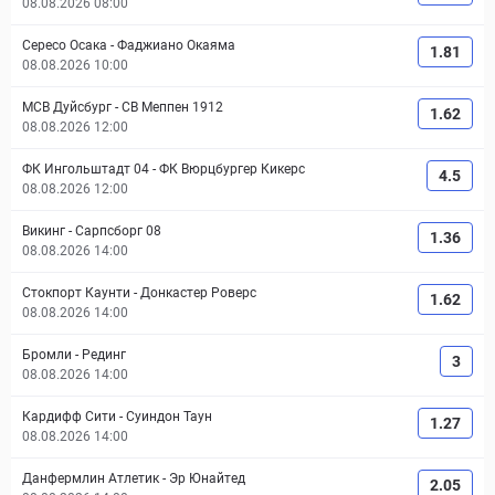
08.08.2026 08:00
Сересо Осака
-
Фаджиано Окаяма
1.81
08.08.2026 10:00
МСВ Дуйсбург
-
СВ Меппен 1912
1.62
08.08.2026 12:00
ФК Ингольштадт 04
-
ФК Вюрцбургер Кикерс
4.5
08.08.2026 12:00
Викинг
-
Сарпсборг 08
1.36
08.08.2026 14:00
Стокпорт Каунти
-
Донкастер Роверс
1.62
08.08.2026 14:00
Бромли
-
Рединг
3
08.08.2026 14:00
Кардифф Сити
-
Суиндон Таун
1.27
08.08.2026 14:00
Данфермлин Атлетик
-
Эр Юнайтед
2.05