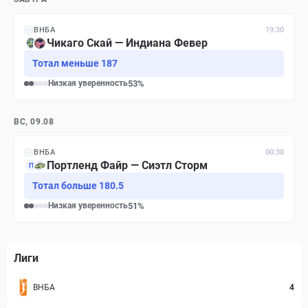
ВНБА
19:30
Чикаго Скай — Индиана Февер
Тотал меньше 187
Низкая
уверенность
53
%
ВС, 09.08
ВНБА
00:30
Портленд Файр — Сиэтл Сторм
П
Тотал больше 180.5
Низкая
уверенность
51
%
Лиги
ВНБА
4