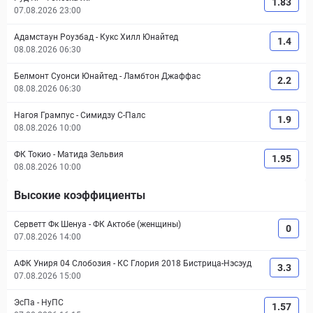
1.83
07.08.2026 23:00
Адамстаун Роузбад
-
Кукс Хилл Юнайтед
1.4
08.08.2026 06:30
Белмонт Суонси Юнайтед
-
Ламбтон Джаффас
2.2
08.08.2026 06:30
Нагоя Грампус
-
Симидзу С-Палс
1.9
08.08.2026 10:00
ФК Токио
-
Матида Зельвия
1.95
08.08.2026 10:00
Высокие коэффициенты
Серветт Фк Шенуа
-
ФК Актобе (женщины)
0
07.08.2026 14:00
АФК Униря 04 Слобозия
-
КС Глория 2018 Бистрица-Нэсэуд
3.3
07.08.2026 15:00
ЭсПа
-
НуПС
1.57