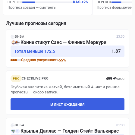
KAS
+
26
ПЕРЕВЕС
ПЕРЕВЕС
Прогноз создан — смотреть
Прогноз формируется
Лучшие прогнозы сегодня
ВНБА
23:30
Коннектикут Санс — Финикс Меркури
1.87
Тотал меньше 172.5
Средняя
уверенность
55
%
499 ₽
/мес
CHECKLIVE PRO
PRO
Глубокая аналитика матчей, безлимитный AI-чат и ранние
прогнозы — скоро запуск.
В лист ожидания
ВНБА
01:30
Крылья Даллас — Голден Стейт Валькирис
Г