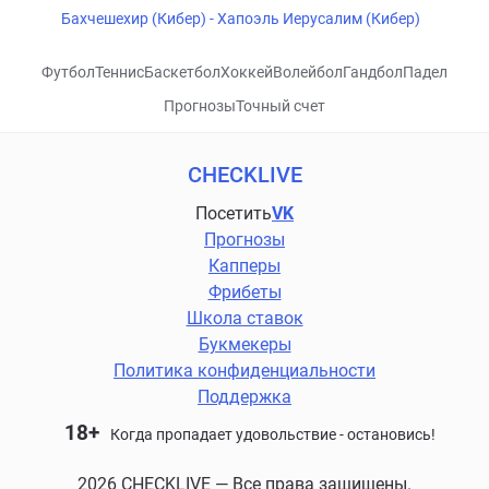
Бахчешехир (Кибер) - Хапоэль Иерусалим (Кибер)
Футбол
Теннис
Баскетбол
Хоккей
Волейбол
Гандбол
Падел
Прогнозы
Точный счет
CHECKLIVE
Посетить
VK
Прогнозы
Капперы
Фрибеты
Школа ставок
Букмекеры
Политика конфиденциальности
Поддержка
18+
Когда пропадает удовольствие - остановись!
2026 CHECKLIVE — Все права защищены.