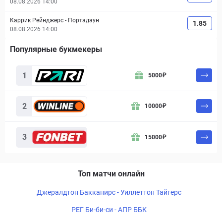
08.08.2026 14:00
Каррик Рейнджерс
-
Портадаун
1.85
08.08.2026 14:00
Популярные букмекеры
Букмекер
Бонус
Действие
1
5000
₽
2
10000
₽
3
15000
₽
Топ матчи онлайн
Джералдтон Бакканирс - Уиллеттон Тайгерс
РЕГ Би-би-си - АПР ББК