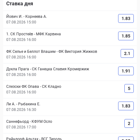
Ставка дня
Йович И.
-
Корнеева А.
1.83
07.08.2026 15:00
1. СК Простеёв
-
МФК Карвина
1.85
07.08.2026 16:00
ФК Селье и Беллот Влашим
-
ФК Виктория Жижков
2.1
07.08.2026 16:00
Дукла Прага
-
СК Ганецка Славия Кромержиж
1.91
07.08.2026 16:00
Слезски ФК Опава
-
СК Кладно
5
07.08.2026 16:00
Ли А.
-
Рыбакина Е.
1.83
07.08.2026 16:30
Саннефьорд
-
КФУМ Осло
2
07.08.2026 17:00
Райндорф Альтах
-
ВСГ Тироль