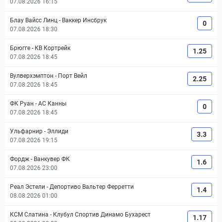
07.08.2026 16:15
Блау Вайсс Линц
-
Ваккер Инсбрук
0
07.08.2026 18:30
Брюгге
-
КВ Кортрейк
1.25
07.08.2026 18:45
Вулверхэмптон
-
Порт Вейл
2.25
07.08.2026 18:45
ФК Руан
-
АС Канны
0
07.08.2026 18:45
Ульфарнир
-
Эллиди
3.3
07.08.2026 19:15
Фордж
-
Ванкувер ФК
1.6
07.08.2026 23:00
Реал Эстели
-
Депортиво Вальтер Ферретти
1.4
08.08.2026 01:00
КСМ Слатина
-
Клубул Спортив Динамо Бухарест
1.17