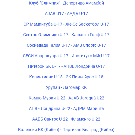
Клуб "Олимпия" - Депортиво Амамбай
AJAB U17 - ААДБ U-17
СР Мампитуба U-17 - Же-Эс Баскетбол U-17
Сентро Олимпико U-17 - Кашанга Голф U-17
Сосиедаде Талия U-17 - АМЗ Спортс U-17
СЕСИ Араракуара U-17 - Институто МФ U-17
Нитерои БК U-17 - АПВЕ Лондрина U-17
Коринтианс U-18 - ЭК Пиньейрос U-18
Урупан - Лагомар КК
Кампо-Муран U-22 - AJAB Jaraguá U22
АПВЕ Лондрина U-22 - АДРМ Маринга
ААББ Сантос U-22 - Фламенго U-22
Валенсия БК (Кибер) - Партизан Белград (Кибер)