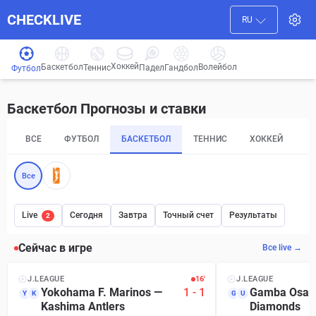
CHECKLIVE
RU
Хоккей
Баскетбол
Волейбол
Гандбол
Теннис
Падел
Футбол
Баскетбол Прогнозы и ставки
ВСЕ
ФУТБОЛ
БАСКЕТБОЛ
ТЕННИС
ХОККЕЙ
П
Все
Live
Сегодня
Завтра
Точный счет
Результаты
2
Сейчас в игре
Все live →
J.LEAGUE
16′
J.LEAGUE
Yokohama F. Marinos
—
1
-
1
Gamba Osak
Y
K
G
U
Kashima Antlers
Diamonds