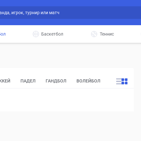
бол
Баскетбол
Теннис
ККЕЙ
ПАДЕЛ
ГАНДБОЛ
ВОЛЕЙБОЛ
ДРУГИЕ