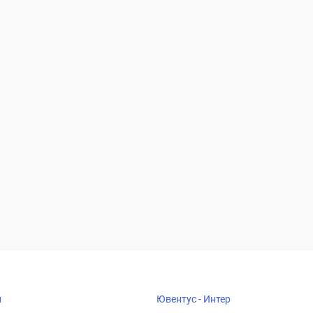
н
Ювентус - Интер