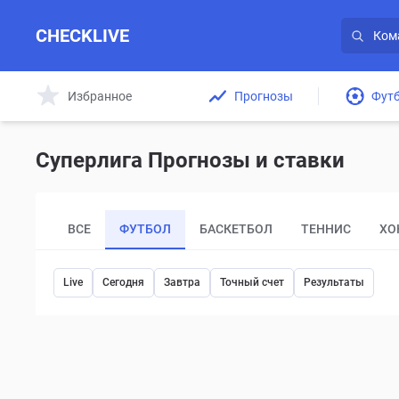
CHECKLIVE
Избранное
Прогнозы
Фут
Суперлига Прогнозы и ставки
ВСЕ
ФУТБОЛ
БАСКЕТБОЛ
ТЕННИС
ХО
Live
Сегодня
Завтра
Точный счет
Результаты