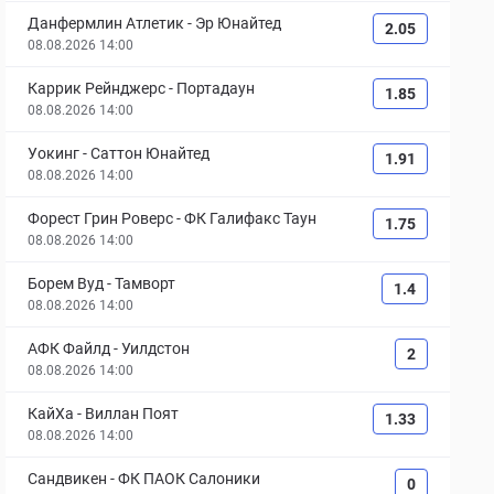
Данфермлин Атлетик
-
Эр Юнайтед
2.05
08.08.2026 14:00
Каррик Рейнджерс
-
Портадаун
1.85
08.08.2026 14:00
Уокинг
-
Саттон Юнайтед
1.91
08.08.2026 14:00
Форест Грин Роверс
-
ФК Галифакс Таун
1.75
08.08.2026 14:00
Борем Вуд
-
Тамворт
1.4
08.08.2026 14:00
АФК Файлд
-
Уилдстон
2
08.08.2026 14:00
КайХа
-
Виллан Поят
1.33
08.08.2026 14:00
Сандвикен
-
ФК ПАОК Салоники
0