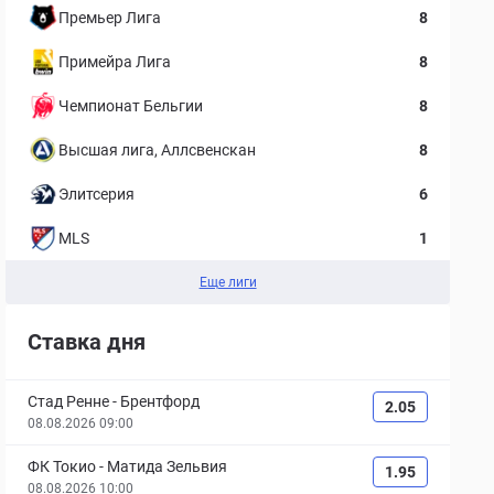
Премьер Лига
8
Примейра Лига
8
Чемпионат Бельгии
8
Высшая лига, Аллсвенскан
8
Элитсерия
6
MLS
1
Еще лиги
Ставка дня
Стад Ренне
-
Брентфорд
2.05
08.08.2026 09:00
ФК Токио
-
Матида Зельвия
1.95
08.08.2026 10:00