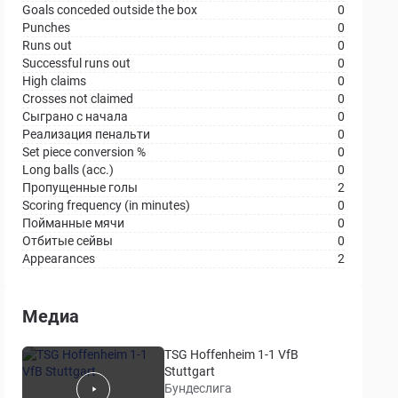
Goals conceded outside the box
0
Punches
0
Runs out
0
Successful runs out
0
High claims
0
Crosses not claimed
0
Сыграно с начала
0
Реализация пенальти
0
Set piece conversion %
0
Long balls (acc.)
0
Пропущенные голы
2
Scoring frequency (in minutes)
0
Пойманные мячи
0
Отбитые сейвы
0
Appearances
2
Медиа
TSG Hoffenheim 1-1 VfB
Stuttgart
Бундеслига