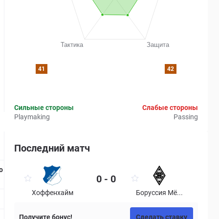
41
42
Сильные стороны
Слабые стороны
Playmaking
Passing
Последний матч
Страница матча
о
Рейтинг
0 - 0
Хоффенхайм
Боруссия Мё...
Получите бонус!
Сделать ставку