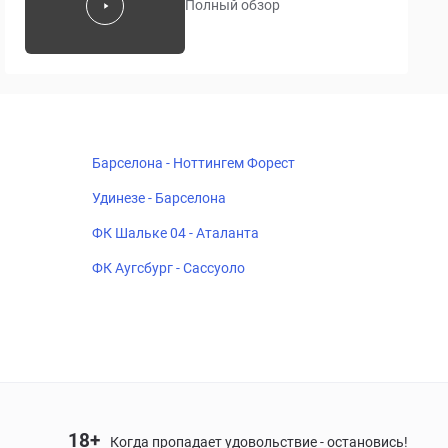
Полный обзор
Барселона - Ноттингем Форест
Удинезе - Барселона
ФК Шальке 04 - Аталанта
ФК Аугсбург - Сассуоло
18+
Когда пропадает удовольствие - остановись!