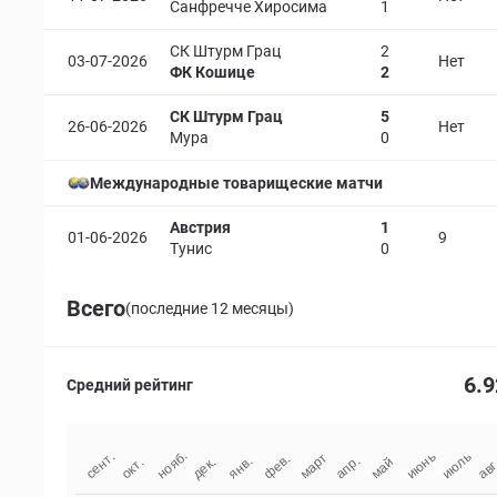
Санфречче Хиросима
1
СК Штурм Грац
2
03-07-2026
Нет
ФК Кошице
2
СК Штурм Грац
5
26-06-2026
Нет
Мура
0
Международные товарищеские матчи
Австрия
1
01-06-2026
9
Тунис
0
Всего
(последние 12 месяцы)
6.9
Средний рейтинг