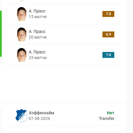
А. Прасс
7.0
15
матчи
А. Прасс
6.9
20
матчи
А. Прасс
7.0
25
матчи
Хоффенхайм
Нет
07.08.2026
Transfer