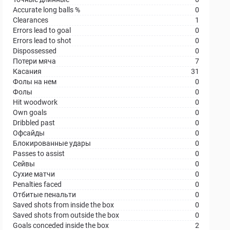
Accurate long balls %
0
Clearances
1
Errors lead to goal
0
Errors lead to shot
0
Dispossessed
0
Потери мяча
7
Касания
31
Фолы на нем
0
Фолы
0
Hit woodwork
0
Own goals
0
Dribbled past
0
Офсайды
0
Блокированные удары
0
Passes to assist
0
Сейвы
0
Сухие матчи
0
Penalties faced
0
Отбитые пенальти
0
Saved shots from inside the box
0
Saved shots from outside the box
0
Goals conceded inside the box
2