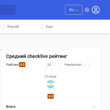
RU
Хоккей
Еще
Средний checklive рейтинг
Рейтинг
26
Чемпионат м
6.3
ира
22.июня
6.3
Всего