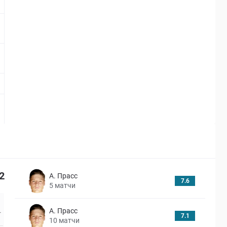
7.1
8.7
6.7
2
А. Прасс
7.6
5
матчи
А. Прасс
7.1
10
матчи