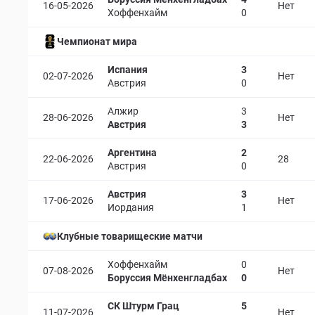
16-05-2026
Нет
Хоффенхайм
0
Чемпионат мира
Испания
3
02-07-2026
Нет
Австрия
0
Алжир
3
28-06-2026
Нет
Австрия
3
Аргентина
2
22-06-2026
28
Австрия
0
Австрия
3
17-06-2026
Нет
Иордания
1
Клубные товарищеские матчи
Хоффенхайм
0
07-08-2026
Нет
Боруссия Мёнхенгладбах
0
СК Штурм Грац
5
11-07-2026
Нет