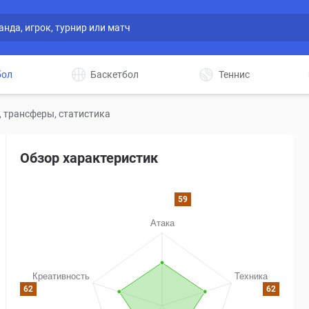
бол
Баскетбол
Теннис
 трансферы, статистика
Обзор характеристик
59
62
62