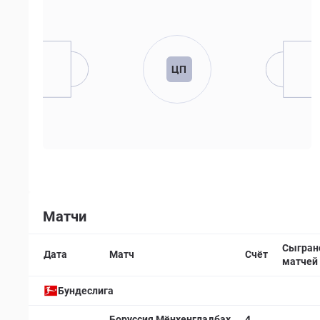
ЦП
Матчи
Сыгран
Дата
Матч
Счёт
матчей
Бундеслига
Боруссия Мёнхенгладбах
4