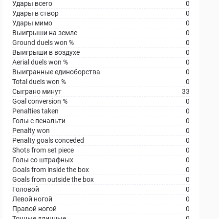
Удары всего
0
Удары в створ
0
Удары мимо
0
Выигрыши на земле
0
Ground duels won %
0
Выигрыши в воздухе
0
Aerial duels won %
0
Выигранные единоборства
0
Total duels won %
0
Сыграно минут
33
Goal conversion %
0
Penalties taken
0
Голы с пенальти
0
Penalty won
0
Penalty goals conceded
0
Shots from set piece
0
Голы со штрафных
0
Goals from inside the box
0
Goals from outside the box
0
Головой
0
Левой ногой
0
Правой ногой
0
Точные длинные
0