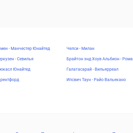
мен - Манчестер Юнайтед
Челси - Милан
ркузен - Севилья
Брайтон энд Хоув Альбион - Рома
ьюкасл Юнайтед
Галатасарай - Вильярреал
 Брентфорд
Ипсвич Таун - Райо Вальекано