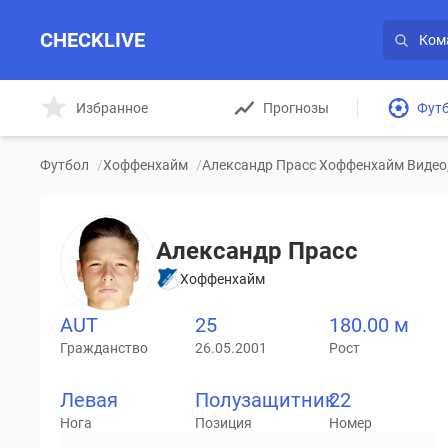
CHECKLIVE
Избранное
Прогнозы
Фут
Футбол
/
Хоффенхайм
/
Александр Прасс Хоффенхайм Видео,
Александр Прасс
Хоффенхайм
AUT
25
180.00 м
Гражданство
26.05.2001
Рост
Левая
Полузащитник
22
Нога
Позиция
Номер