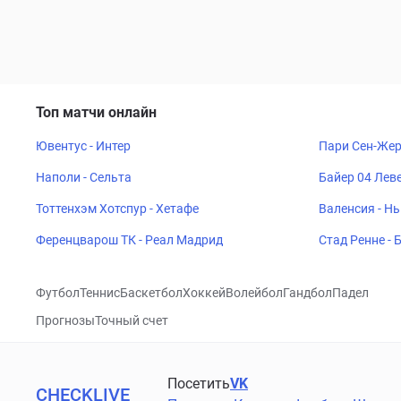
Топ матчи онлайн
Ювентус - Интер
Пари Сен-Жер
Наполи - Сельта
Байер 04 Леве
Тоттенхэм Хотспур - Хетафе
Валенсия - Н
Ференцварош ТК - Реал Мадрид
Стад Ренне -
Футбол
Теннис
Баскетбол
Хоккей
Волейбол
Гандбол
Падел
Прогнозы
Точный счет
Посетить
VK
CHECKLIVE