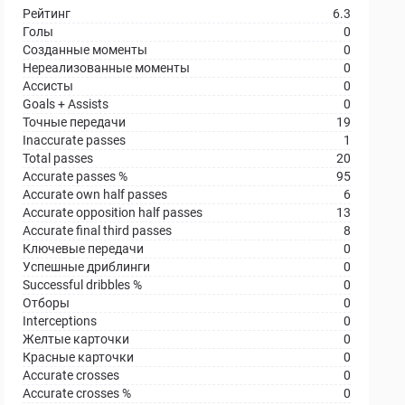
Рейтинг
6.3
Голы
0
Созданные моменты
0
Нереализованные моменты
0
Ассисты
0
Goals + Assists
0
Точные передачи
19
Inaccurate passes
1
Total passes
20
Accurate passes %
95
Accurate own half passes
6
Accurate opposition half passes
13
Accurate final third passes
8
Ключевые передачи
0
Успешные дриблинги
0
Successful dribbles %
0
Отборы
0
Interceptions
0
Желтые карточки
0
Красные карточки
0
Accurate crosses
0
Accurate crosses %
0