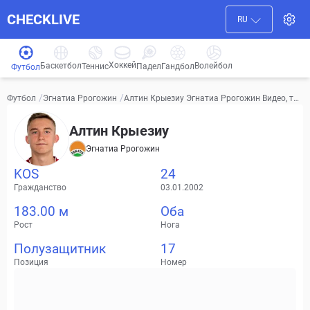
CHECKLIVE
RU
Хоккей
Баскетбол
Волейбол
Гандбол
Теннис
Падел
Футбол
/
/
Алтин Крыезиу Эгнатиа Ррогожин Видео, тра
Футбол
Эгнатиа Ррогожин
нсферы, статистика
Алтин Крыезиу
Эгнатиа Ррогожин
KOS
24
Гражданство
03.01.2002
183.00 м
Оба
Рост
Нога
Полузащитник
17
Позиция
Номер