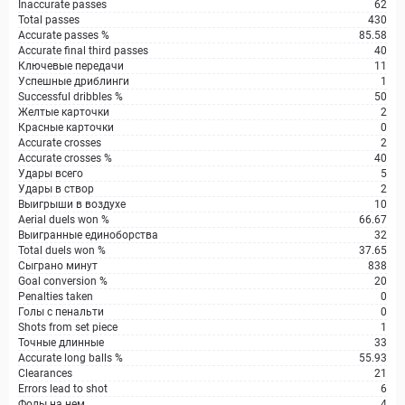
Inaccurate passes
62
Total passes
430
Accurate passes %
85.58
Accurate final third passes
40
Ключевые передачи
11
Успешные дриблинги
1
Successful dribbles %
50
Желтые карточки
2
Красные карточки
0
Accurate crosses
2
Accurate crosses %
40
Удары всего
5
Удары в створ
2
Выигрыши в воздухе
10
Aerial duels won %
66.67
Выигранные единоборства
32
Total duels won %
37.65
Сыграно минут
838
Goal conversion %
20
Penalties taken
0
Голы с пенальти
0
Shots from set piece
1
Точные длинные
33
Accurate long balls %
55.93
Clearances
21
Errors lead to shot
6
Фолы на нем
4