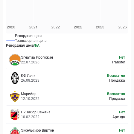
Рекордная цена
Трансферная цена
Рекордная цена
N/A
Эгнатиа Ррогожин
Нет
22.07.2026
Transfer
КФ Лачи
Бесплатно
26.08.2023
Продажа
Марибор
Бесплатно
12.10.2022
Продажа
Нк Табор Сежана
Нет
10.02.2022
Аренда
Эксельсиор Виртон
Нет