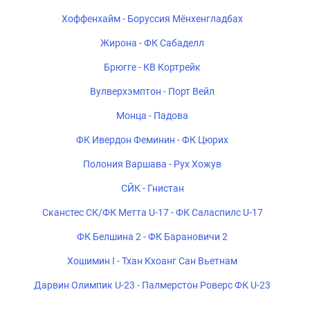
Хоффенхайм - Боруссия Мёнхенгладбах
Жирона - ФК Сабаделл
Брюгге - КВ Кортрейк
Вулверхэмптон - Порт Вейл
Монца - Падова
ФК Ивердон Феминин - ФК Цюрих
Полония Варшава - Рух Хожув
СЙК - Гнистан
Сканстес СК/ФК Метта U-17 - ФК Саласпилс U-17
ФК Белшина 2 - ФК Барановичи 2
Хошимин I - Тхан Кхоанг Сан Вьетнам
Дарвин Олимпик U-23 - Палмерстон Роверс ФК U-23