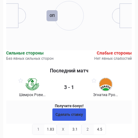
ОП
Сильные стороны
Слабые стороны
Без явных сильных сторон
Нет явных слабостей
Последний матч
3 - 1
Шемрок Рове...
Эгнатиа Рро...
Получите бонус!
Сделать ставку
1
1.83
X
3.1
2
4.5