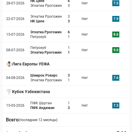
НК Целе
6
28-07-2026
Нет
7.5
Эгнатиа Ррогожин
3
Эгнатиа Ррогожин
3
22-07-2026
Нет
7.9
НК Целе
3
Эгнатиа Ррогожин
6
15-07-2026
Нет
8.6
Петрокуб
1
Петрокуб
1
08-07-2026
Нет
9.0
Эгнатиа Ррогожин
1
Лига Европы УЕФА
Шемрок Роверс
3
04-08-2026
Нет
7.6
Эгнатиа Ррогожин
1
Кубок Узбекистана
ПФК Шуртан
1
15-05-2026
Нет
7.3
ПФК Андижан
3
Всего
(последние 12 месяцы)