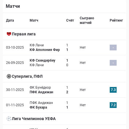
Матчи
Страница матча
Сыграно
Дата
Матч
Счёт
Рейтинг
матчей
Первая лига
КФ Лачи
1
03-10-2025
Нет
-
КФ Аполония Фир
1
КФ Скендербеу
1
26-09-2025
Нет
-
КФ Лачи
0
Суперлига, ПФЛ
ФК Бунёдкор
1
30-11-2025
Нет
7.3
ПФК Андижан
2
ПФК Андижан
1
01-11-2025
Нет
7.2
ФК Бухара
1
Лига Чемпионов УЕФА