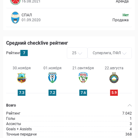
16.08.2021
Аренда
СПАЛ
Нет
01.09.2020
Продажа
Средний checklive рейтинг
Рейтинг
7
25
Суперлига, ПФЛ
30.ноября
01.ноября
21.сентября
22.августа
1
7.3
7.2
7.6
5.9
Всего
Рейтинг
7.042
Голы
1
Ассисты
3
Goals + Assists
4
Точные передачи
368