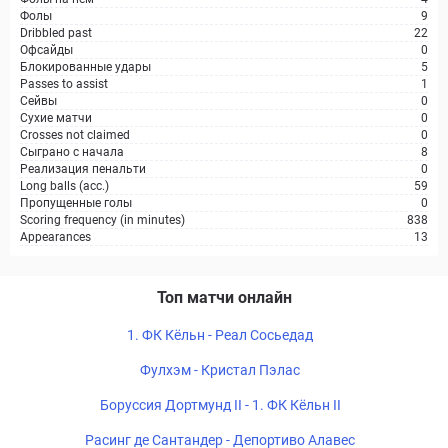
Фолы
9
Dribbled past
22
Офсайды
0
Блокированные удары
5
Passes to assist
1
Сейвы
0
Сухие матчи
0
Crosses not claimed
0
Сыграно с начала
8
Реализация пенальти
0
Long balls (acc.)
59
Пропущенные голы
0
Scoring frequency (in minutes)
838
Appearances
13
Топ матчи онлайн
1. ФК Кёльн - Реал Сосьедад
Фулхэм - Кристал Пэлас
Боруссия Дортмунд II - 1. ФК Кёльн II
Расинг де Сантандер - Депортиво Алавес