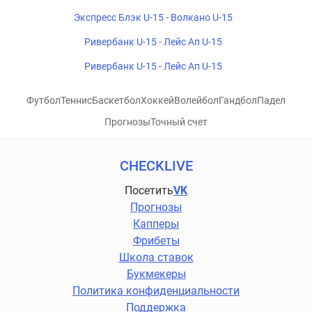
Экспресс Блэк U-15 - Волкано U-15
Ривербанк U-15 - Лейс Ап U-15
Ривербанк U-15 - Лейс Ап U-15
Футбол
Теннис
Баскетбол
Хоккей
Волейбол
Гандбол
Падел
Прогнозы
Точный счет
CHECKLIVE
Посетить
VK
Прогнозы
Капперы
Фрибеты
Школа ставок
Букмекеры
Политика конфиденциальности
Поддержка