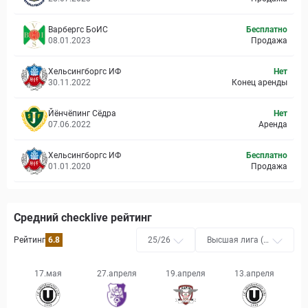
Варбергс БоИС
Бесплатно
08.01.2023
Продажа
Хельсингборгс ИФ
Нет
30.11.2022
Конец аренды
Йёнчёпинг Сёдра
Нет
07.06.2022
Аренда
Хельсингборгс ИФ
Бесплатно
01.01.2020
Продажа
Средний checklive рейтинг
Рейтинг
6.8
25/26
Высшая лига (Л
ига Я)
17.мая
27.апреля
19.апреля
13.апреля
0