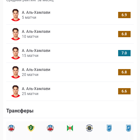
Средний рейтинг за месяц
А. Аль-Хамлави
6.9
5
матчи
А. Аль-Хамлави
6.8
10
матчи
А. Аль-Хамлави
7.0
15
матчи
А. Аль-Хамлави
6.8
20
матчи
А. Аль-Хамлави
6.6
25
матчи
Трансферы