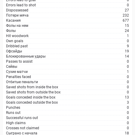
Errors lead to goal
0
Errors lead to shot
0
Dispossessed
27
Потери мяча
232
Касания
677
Фолы на нем
15
Фолы
24
Hit woodwork
1
Own goals
0
Dribbled past
9
Офсайды
19
Блокированные удары
14
Passes to assist
0
Сейвы
0
Сухие матчи
1
Penalties faced
0
Отбитые пенальти
0
Saved shots from inside the box
0
Saved shots from outside the box
0
Goals conceded inside the box
13
Goals conceded outside the box
3
Punches
0
Runs out
0
Successful runs out
0
High claims
0
Crosses not claimed
0
Сыграно с начала
18