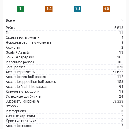
9
6.4
7.4
6.5
Всего
Рейтинг
6.813
Голы
11
Созданные моменты
5
Нереализованные моменты
8
Ассисты
2
Goals + Assists
13
Точные передачи
265
Inaccurate passes
105
Total passes
370
Accurate passes %
71.622
Accurate own half passes
112
Accurate opposition half passes
153
Accurate final third passes
94
Ключевые передачи
18
Успешные дриблинги
24
Successful dribbles %
53.333
Отборы
9
Interceptions
3
Желтые карточки
2
Красные карточки
0
Accurate crosses
2