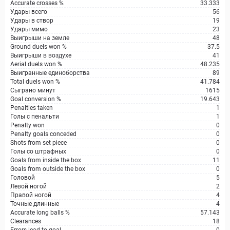
Accurate crosses %
33.333
Удары всего
56
Удары в створ
19
Удары мимо
23
Выигрыши на земле
48
Ground duels won %
37.5
Выигрыши в воздухе
41
Aerial duels won %
48.235
Выигранные единоборства
89
Total duels won %
41.784
Сыграно минут
1615
Goal conversion %
19.643
Penalties taken
1
Голы с пенальти
1
Penalty won
0
Penalty goals conceded
0
Shots from set piece
0
Голы со штрафных
0
Goals from inside the box
11
Goals from outside the box
0
Головой
5
Левой ногой
2
Правой ногой
4
Точные длинные
4
Accurate long balls %
57.143
Clearances
18