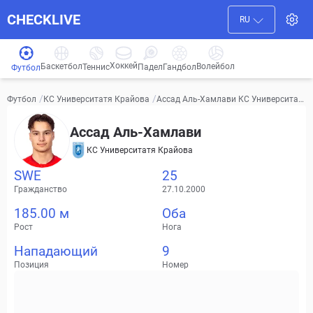
CHECKLIVE
RU
Хоккей
Баскетбол
Волейбол
Гандбол
Теннис
Падел
Футбол
/
/
Ассад Аль-Хамлави КС Университат
Футбол
КС Университатя Крайова
я Крайова Видео, трансферы, статис
тика
Ассад Аль-Хамлави
КС Университатя Крайова
SWE
25
Гражданство
27.10.2000
185.00 м
Оба
Рост
Нога
Нападающий
9
Позиция
Номер