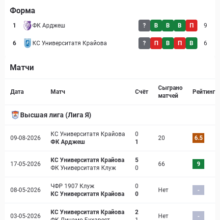
Форма
1
ФК Арджеш
?
В
В
В
П
9
6
КС Университатя Крайова
?
П
В
П
В
6
Матчи
Страница матча
Сыграно
Дата
Матч
Счёт
Рейтинг
матчей
Высшая лига (Лига Я)
КС Университатя Крайова
0
09-08-2026
20
6.5
ФК Арджеш
1
КС Университатя Крайова
5
17-05-2026
66
9
ФК Университатя Клуж
0
ЧФР 1907 Клуж
0
08-05-2026
Нет
-
КС Университатя Крайова
0
КС Университатя Крайова
2
03-05-2026
Нет
-