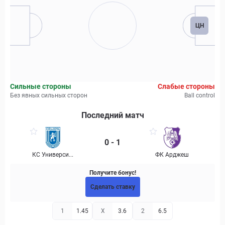
ЦН
Сильные стороны
Слабые стороны
Без явных сильных сторон
Ball control
Последний матч
0 - 1
КС Универси...
ФК Арджеш
Получите бонус!
Сделать ставку
1
1.45
X
3.6
2
6.5