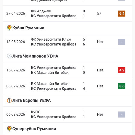
ФК Динамо Бухарест
1
ФК Арджеш
0
27-04-2026
57
6.4
КС Университатя Крайова
1
Кубок Румынии
ФК Университатя Клуж
5
13-05-2026
Нет
-
КС Университатя Крайова
6
Лига Чемпионов УЕФА
КС Университатя Крайова
1
15-07-2026
Нет
4.2
БК Макслайн Витебск
0
БК Макслайн Витебск
1
08-07-2026
Нет
8.6
КС Университатя Крайова
4
Лига Европы УЕФА
КуПС
1
06-08-2026
Нет
-
КС Университатя Крайова
1
Суперкубок Румынии