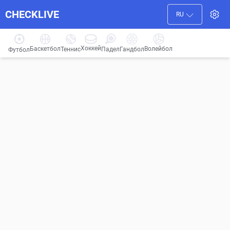
CHECKLIVE
RU
Хоккей
Баскетбол
Волейбол
Гандбол
Теннис
Падел
Футбол