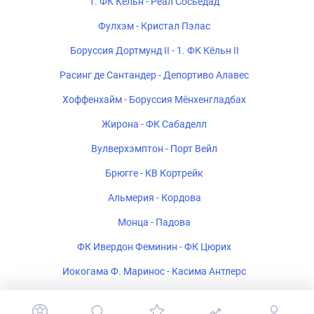
1. ФК Кёльн - Реал Сосьедад
Фулхэм - Кристал Пэлас
Боруссия Дортмунд II - 1. ФК Кёльн II
Расинг де Сантандер - Депортиво Алавес
Хоффенхайм - Боруссия Мёнхенгладбах
Жирона - ФК Сабаделл
Вулверхэмптон - Порт Вейл
Брюгге - КВ Кортрейк
Альмерия - Кордова
Монца - Падова
ФК Ивердон Феминин - ФК Цюрих
Иокогама Ф. Маринос - Касима Антлерс
Полония Варшава - Рух Хожув