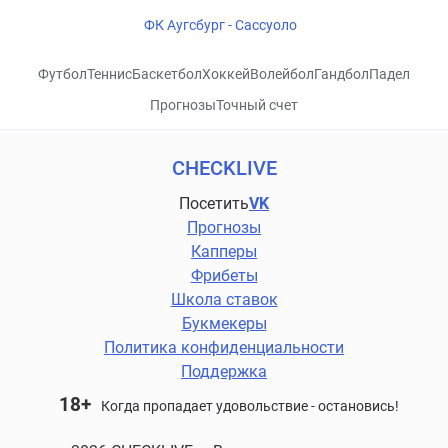
ФК Аугсбург - Сассуоло
Футбол
Теннис
Баскетбол
Хоккей
Волейбол
Гандбол
Падел
Прогнозы
Точный счет
CHECKLIVE
Посетить
VK
Прогнозы
Капперы
Фрибеты
Школа ставок
Букмекеры
Политика конфиденциальности
Поддержка
18+
Когда пропадает удовольствие - остановись!