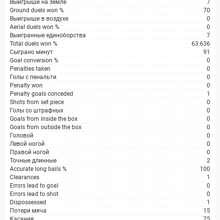
Выигрыши на земле
7
Ground duels won %
70
Выигрыши в воздухе
0
Aerial duels won %
0
Выигранные единоборства
7
Total duels won %
63.636
Сыграно минут
91
Goal conversion %
0
Penalties taken
0
Голы с пенальти
0
Penalty won
0
Penalty goals conceded
1
Shots from set piece
0
Голы со штрафных
0
Goals from inside the box
0
Goals from outside the box
0
Головой
0
Левой ногой
0
Правой ногой
0
Точные длинные
2
Accurate long balls %
100
Clearances
1
Errors lead to goal
0
Errors lead to shot
0
Dispossessed
1
Потери мяча
15
Касания
75