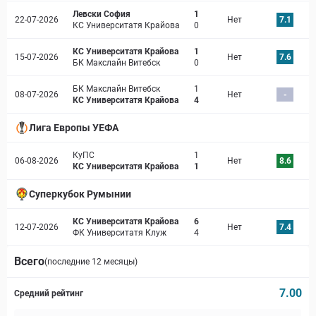
Левски София
1
22-07-2026
Нет
7.1
КС Университатя Крайова
0
КС Университатя Крайова
1
15-07-2026
Нет
7.6
БК Макслайн Витебск
0
БК Макслайн Витебск
1
08-07-2026
Нет
-
КС Университатя Крайова
4
Лига Европы УЕФА
КуПС
1
06-08-2026
Нет
8.6
КС Университатя Крайова
1
Суперкубок Румынии
КС Университатя Крайова
6
12-07-2026
Нет
7.4
ФК Университатя Клуж
4
Всего
(последние 12 месяцы)
7.00
Средний рейтинг