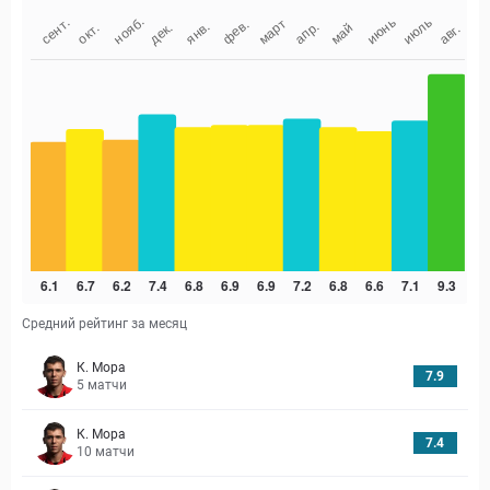
Средний рейтинг за месяц
К. Мора
7.9
5
матчи
К. Мора
7.4
10
матчи