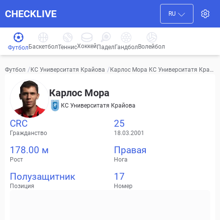
CHECKLIVE
RU
Хоккей
Баскетбол
Волейбол
Гандбол
Теннис
Падел
Футбол
/
/
Карлос Мора КС Университатя Край
Футбол
КС Университатя Крайова
ова Видео, трансферы, статистика
Карлос Мора
КС Университатя Крайова
CRC
25
Гражданство
18.03.2001
178.00 м
Правая
Рост
Нога
Полузащитник
17
Позиция
Номер