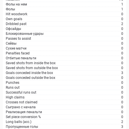
Фолы на нем
1
Фолы
1
Hit woodwork
0
Own goals
0
Dribbled past
2
Офсайды
0
Блокированные удары
0
Passes to assist
0
Сейвы
0
Сухие матчи
0
Penalties faced
0
Отбитые пенальти
0
Saved shots from inside the box
0
Saved shots from outside the box
0
Goals conceded inside the box
3
Goals conceded outside the box
0
Punches
0
Runs out
0
Successful runs out
0
High claims
0
Crosses not claimed
0
Сыграно с начала
0
Реализация пенальти
0
Set piece conversion %
0
Long balls (acc.)
2
Пропущенные голы
3