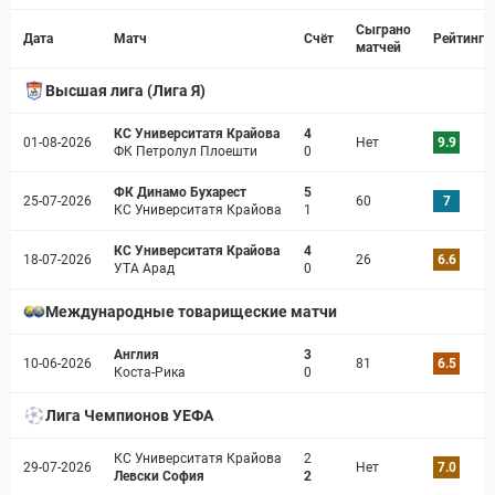
Страница матча
Сыграно
Дата
Матч
Счёт
Рейтинг
матчей
Высшая лига (Лига Я)
КС Университатя Крайова
4
01-08-2026
Нет
9.9
ФК Петролул Плоешти
0
ФК Динамо Бухарест
5
25-07-2026
60
7
КС Университатя Крайова
1
КС Университатя Крайова
4
18-07-2026
26
6.6
УТА Арад
0
Международные товарищеские матчи
Англия
3
10-06-2026
81
6.5
Коста-Рика
0
Лига Чемпионов УЕФА
КС Университатя Крайова
2
29-07-2026
Нет
7.0
Левски София
2