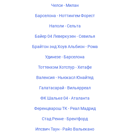
Челси - Милан
Барселона - Ноттингем Форест
Наполи - Сельта
Байер 04 Леверкузен - Севилья
Брайтон энд Хоув Альбион - Рома
Удинезе - Барселона
Тоттенхэм Хотспур - Хетафе
Валенсия - Ньюкасл Юнайтед
Галатасарай - Вильярреал
ФК Шальке 04 - Аталанта
Ференцварош ТК - Реал Мадрид
Стад Ренне - Брентфорд
Ипсвич Таун - Райо Вальекано