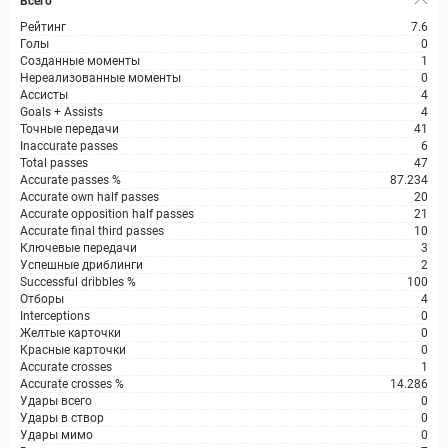
Всего
Рейтинг
7.6
Голы
0
Созданные моменты
1
Нереализованные моменты
0
Ассисты
4
Goals + Assists
4
Точные передачи
41
Inaccurate passes
6
Total passes
47
Accurate passes %
87.234
Accurate own half passes
20
Accurate opposition half passes
21
Accurate final third passes
10
Ключевые передачи
3
Успешные дриблинги
2
Successful dribbles %
100
Отборы
4
Interceptions
0
Желтые карточки
0
Красные карточки
0
Accurate crosses
1
Accurate crosses %
14.286
Удары всего
0
Удары в створ
0
Удары мимо
0