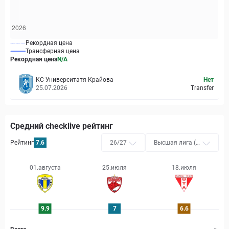
Рекордная цена
Трансферная цена
Рекордная цена
N/A
КС Университатя Крайова
Нет
25.07.2026
Transfer
Средний checklive рейтинг
Рейтинг
7.6
26/27
Высшая лига (Л
ига Я)
01.августа
25.июля
18.июля
9.9
7
6.6