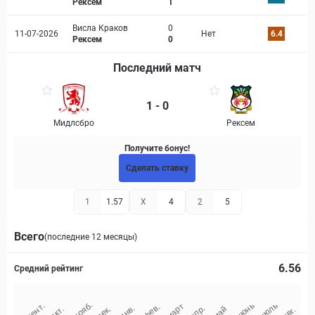
Рексем
1
Висла Краков
0
11-07-2026
Нет
6.4
Рексем
0
Последний матч
1 - 0
Мидлсбро
Рексем
Получите бонус!
Сделать ставку
1
1.57
X
4
2
5
Всего
(последние 12 месяцы)
6.56
Средний рейтинг