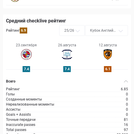
Средний checklive рейтинг
Рейтинг
6.9
25/26
Кубок Английск
ой футбольной
лиги
23.сентября
26.августа
12.августа
7.4
7.4
6.1
Всего
Рейтинг
6.85
Голы
0
Созданные моменты
0
Нереализованные моменты
0
Ассисты
0
Goals + Assists
0
Точные передачи
81
Inaccurate passes
16
Total passes
97