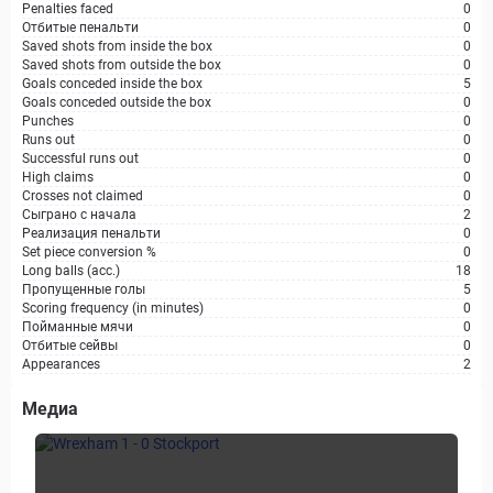
Penalties faced
0
Отбитые пенальти
0
Saved shots from inside the box
0
Saved shots from outside the box
0
Goals conceded inside the box
5
Goals conceded outside the box
0
Punches
0
Runs out
0
Successful runs out
0
High claims
0
Crosses not claimed
0
Сыграно с начала
2
Реализация пенальти
0
Set piece conversion %
0
Long balls (acc.)
18
Пропущенные голы
5
Scoring frequency (in minutes)
0
Пойманные мячи
0
Отбитые сейвы
0
Appearances
2
Медиа