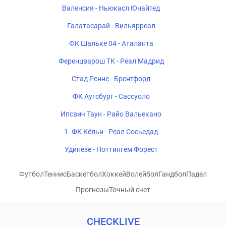
Валенсия - Ньюкасл Юнайтед
Галатасарай - Вильярреал
ФК Шальке 04 - Аталанта
Ференцварош ТК - Реал Мадрид
Стад Ренне - Брентфорд
ФК Аугсбург - Сассуоло
Ипсвич Таун - Райо Вальекано
1. ФК Кёльн - Реал Сосьедад
Удинезе - Ноттингем Форест
Футбол
Теннис
Баскетбол
Хоккей
Волейбол
Гандбол
Падел
Прогнозы
Точный счет
CHECKLIVE