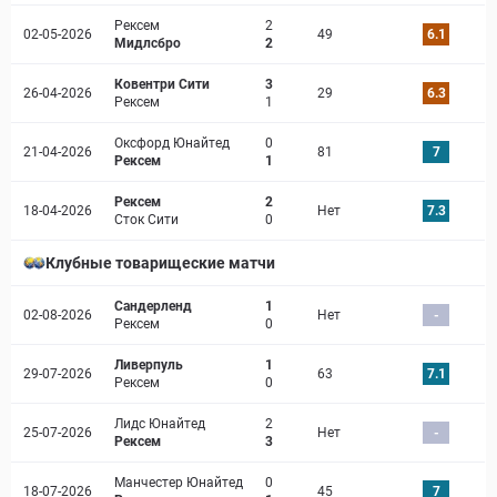
Рексем
2
02-05-2026
49
6.1
Мидлсбро
2
Ковентри Сити
3
26-04-2026
29
6.3
Рексем
1
Оксфорд Юнайтед
0
21-04-2026
81
7
Рексем
1
Рексем
2
18-04-2026
Нет
7.3
Сток Сити
0
Клубные товарищеские матчи
Сандерленд
1
02-08-2026
Нет
-
Рексем
0
Ливерпуль
1
29-07-2026
63
7.1
Рексем
0
Лидс Юнайтед
2
25-07-2026
Нет
-
Рексем
3
Манчестер Юнайтед
0
18-07-2026
45
7