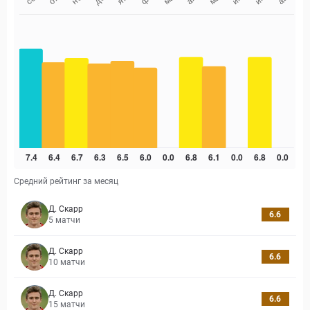
Средний рейтинг за месяц
Д. Скарр
6.6
5
матчи
Д. Скарр
6.6
10
матчи
Д. Скарр
6.6
15
матчи