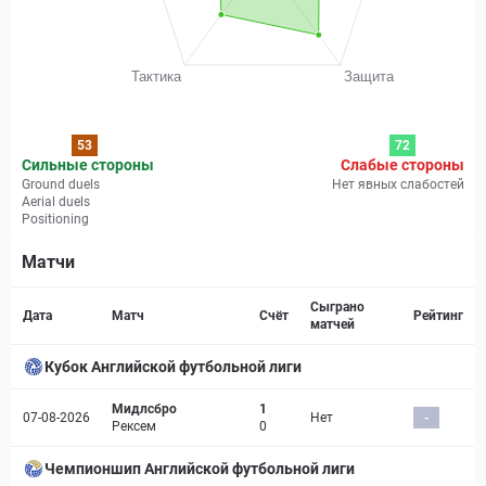
53
72
Сильные стороны
Слабые стороны
Ground duels
Нет явных слабостей
Aerial duels
Positioning
Матчи
Страница матча
Сыграно
Дата
Матч
Счёт
Рейтинг
матчей
Кубок Английской футбольной лиги
Мидлсбро
1
07-08-2026
Нет
-
Рексем
0
Чемпионшип Английской футбольной лиги