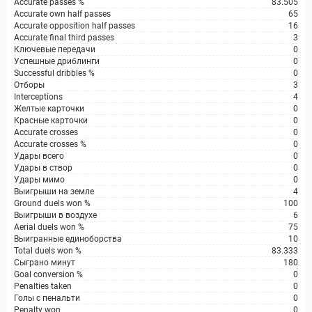
Accurate passes %
83.505
Accurate own half passes
65
Accurate opposition half passes
16
Accurate final third passes
3
Ключевые передачи
0
Успешные дриблинги
0
Successful dribbles %
0
Отборы
3
Interceptions
4
Желтые карточки
0
Красные карточки
0
Accurate crosses
0
Accurate crosses %
0
Удары всего
0
Удары в створ
0
Удары мимо
0
Выигрыши на земле
4
Ground duels won %
100
Выигрыши в воздухе
6
Aerial duels won %
75
Выигранные единоборства
10
Total duels won %
83.333
Сыграно минут
180
Goal conversion %
0
Penalties taken
0
Голы с пенальти
0
Penalty won
0