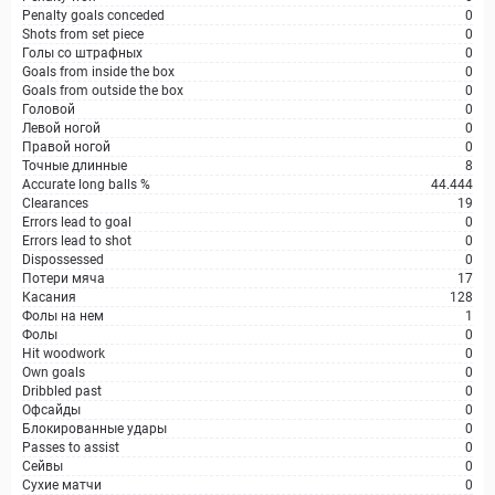
Penalty goals conceded
0
Shots from set piece
0
Голы со штрафных
0
Goals from inside the box
0
Goals from outside the box
0
Головой
0
Левой ногой
0
Правой ногой
0
Точные длинные
8
Accurate long balls %
44.444
Clearances
19
Errors lead to goal
0
Errors lead to shot
0
Dispossessed
0
Потери мяча
17
Касания
128
Фолы на нем
1
Фолы
0
Hit woodwork
0
Own goals
0
Dribbled past
0
Офсайды
0
Блокированные удары
0
Passes to assist
0
Сейвы
0
Сухие матчи
0