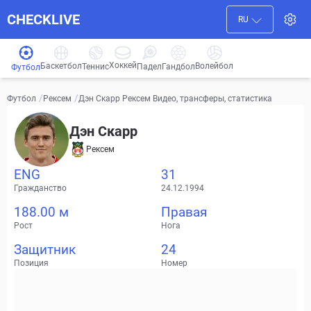
CHECKLIVE
RU
Хоккей
Баскетбол
Волейбол
Гандбол
Теннис
Падел
Футбол
/
/
Дэн Скарр Рексем Видео, трансферы, статистика
Футбол
Рексем
Дэн Скарр
Рексем
ENG
31
Гражданство
24.12.1994
188.00 м
Правая
Рост
Нога
Защитник
24
Позиция
Номер