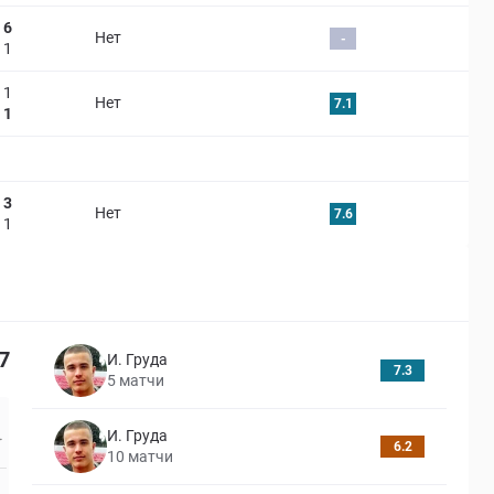
6
Нет
-
1
1
Нет
7.1
1
3
Нет
7.6
1
7
И. Груда
7.3
5
матчи
И. Груда
6.2
10
матчи