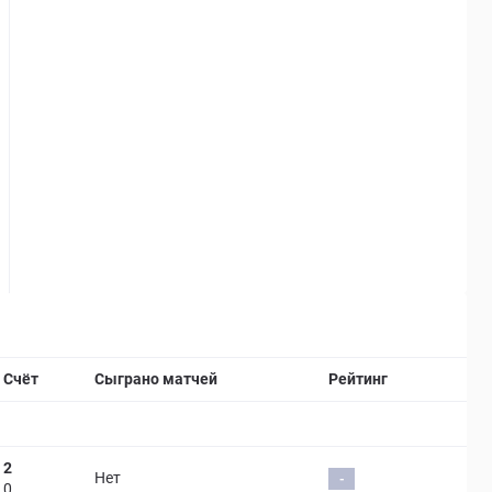
Страница матча
Счёт
Сыграно матчей
Рейтинг
2
Нет
-
0