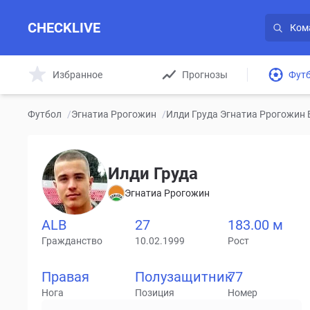
CHECKLIVE
Избранное
Прогнозы
Фут
Футбол
/
Эгнатиа Ррогожин
/
Илди Груда Эгнатиа Ррогожин 
Илди Груда
Эгнатиа Ррогожин
ALB
27
183.00 м
Гражданство
10.02.1999
Рост
Правая
Полузащитник
77
Нога
Позиция
Номер