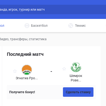
бол
Баскетбол
Теннис
Видео, трансферы, статистика
Последний матч
-
Шемрок
Эгнатиа Рро...
Рове...
Получите бонус!
Сделать ставку