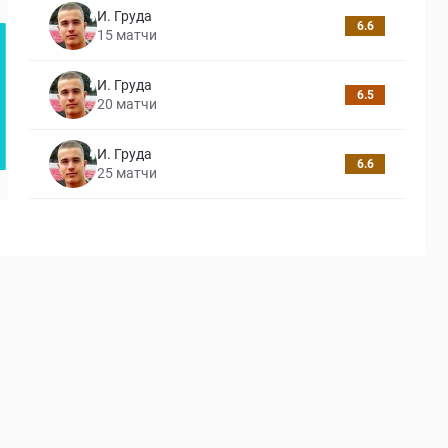
И. Груда
6.6
15
матчи
И. Груда
6.5
20
матчи
И. Груда
6.6
25
матчи