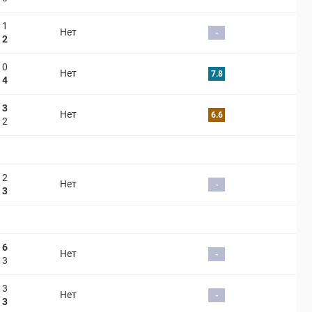
1
Нет
-
2
0
Нет
7.8
4
3
Нет
6.6
2
2
Нет
-
3
6
Нет
-
3
3
Нет
-
3