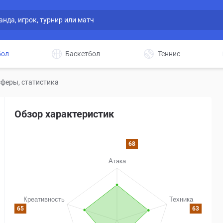
бол
Баскетбол
Теннис
феры, статистика
Обзор характеристик
68
65
63