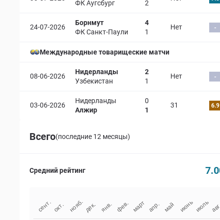
ФК Аугсбург
2
Борнмут
4
24-07-2026
Нет
-
ФК Санкт-Паули
1
Международные товарищеские матчи
Нидерланды
2
08-06-2026
Нет
-
Узбекистан
1
Нидерланды
0
03-06-2026
31
6.9
Алжир
1
Всего
(последние 12 месяцы)
7.0
Средний рейтинг