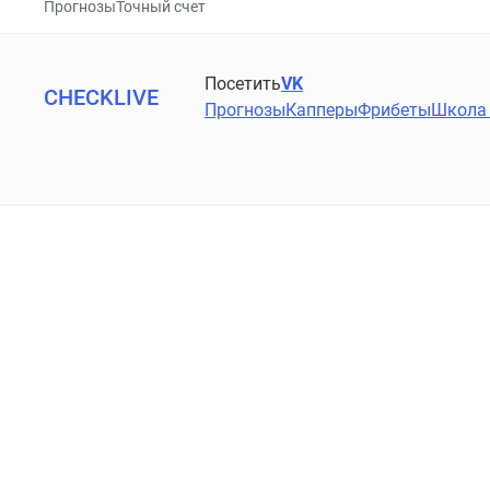
Прогнозы
Точный счет
Посетить
VK
CHECKLIVE
Прогнозы
Капперы
Фрибеты
Школа 