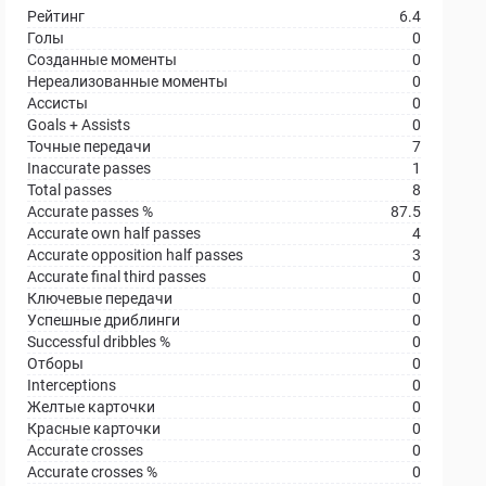
Рейтинг
6.4
Голы
0
Созданные моменты
0
Нереализованные моменты
0
Ассисты
0
Goals + Assists
0
Точные передачи
7
Inaccurate passes
1
Total passes
8
Accurate passes %
87.5
Accurate own half passes
4
Accurate opposition half passes
3
Accurate final third passes
0
Ключевые передачи
0
Успешные дриблинги
0
Successful dribbles %
0
Отборы
0
Interceptions
0
Желтые карточки
0
Красные карточки
0
Accurate crosses
0
Accurate crosses %
0