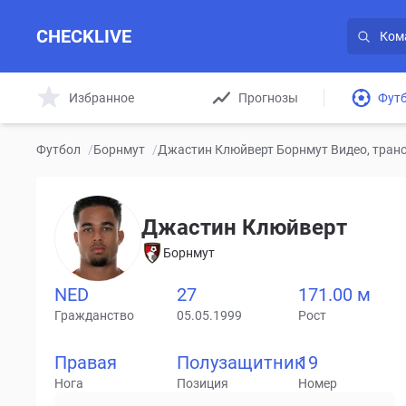
CHECKLIVE
Избранное
Прогнозы
Фут
Футбол
/
Борнмут
/
Джастин Клюйверт Борнмут Видео, транс
Джастин Клюйверт
Борнмут
NED
27
171.00 м
Гражданство
05.05.1999
Рост
Правая
Полузащитник
19
Нога
Позиция
Номер