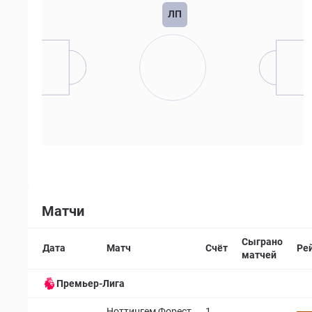
ЛП
Матчи
Сыграно
Дата
Матч
Счёт
Ре
матчей
Премьер-Лига
Ноттингем Форест
1