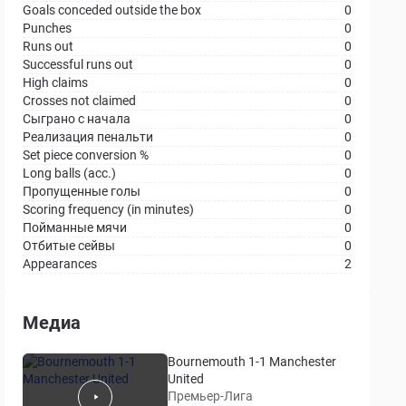
Goals conceded outside the box
0
Punches
0
Runs out
0
Successful runs out
0
High claims
0
Crosses not claimed
0
Сыграно с начала
0
Реализация пенальти
0
Set piece conversion %
0
Long balls (acc.)
0
Пропущенные голы
0
Scoring frequency (in minutes)
0
Пойманные мячи
0
Отбитые сейвы
0
Appearances
2
Медиа
Bournemouth 1-1 Manchester
United
Премьер-Лига