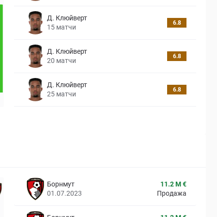
Д. Клюйверт
6.8
15
матчи
Д. Клюйверт
6.8
20
матчи
Д. Клюйверт
6.8
25
матчи
Борнмут
11.2 M €
01.07.2023
Продажа