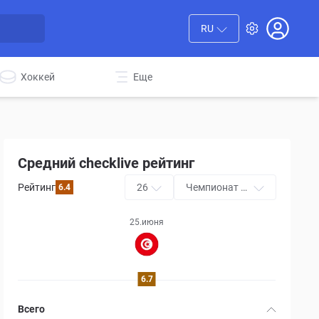
RU
Хоккей
Еще
Средний checklive рейтинг
Рейтинг
26
Чемпионат м
6.4
ира
25.июня
6.7
Всего