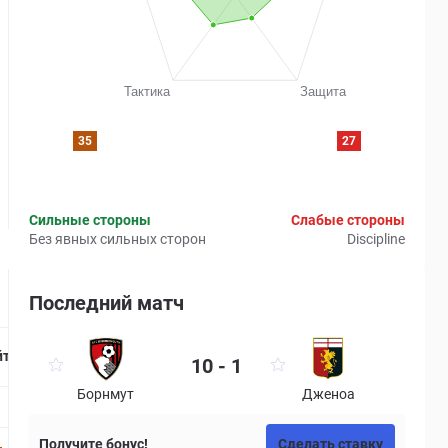
35
27
Сильные стороны
Слабые стороны
Без явных сильных сторон
Discipline
Последний матч
Страница матча
йтинг
10 - 1
Борнмут
Дженоа
Получите бонус!
Сделать ставку