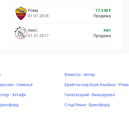
Рома
17.3 M €
01.07.2018
Продажа
Аякс
Нет
01.01.2017
Продажа
н
Ювентус - Интер
ркузен - Севилья
Брайтон энд Хоув Альбион - Рома
спур - Хетафе
Галатасарай - Вильярреал
 Брентфорд
Стад Ренне - Брентфорд