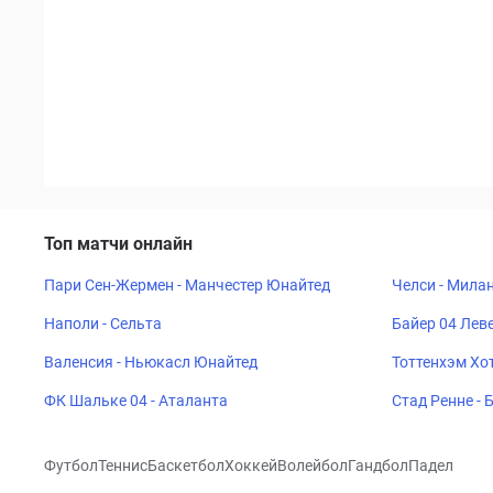
Топ матчи онлайн
Пари Сен-Жермен - Манчестер Юнайтед
Челси - Мила
Наполи - Сельта
Байер 04 Леве
Валенсия - Ньюкасл Юнайтед
Тоттенхэм Хот
ФК Шальке 04 - Аталанта
Стад Ренне -
Футбол
Теннис
Баскетбол
Хоккей
Волейбол
Гандбол
Падел