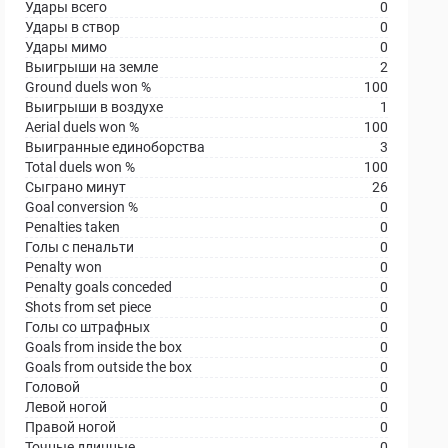
Удары всего
0
Удары в створ
0
Удары мимо
0
Выигрыши на земле
2
Ground duels won %
100
Выигрыши в воздухе
1
Aerial duels won %
100
Выигранные единоборства
3
Total duels won %
100
Сыграно минут
26
Goal conversion %
0
Penalties taken
0
Голы с пенальти
0
Penalty won
0
Penalty goals conceded
0
Shots from set piece
0
Голы со штрафных
0
Goals from inside the box
0
Goals from outside the box
0
Головой
0
Левой ногой
0
Правой ногой
0
Точные длинные
0