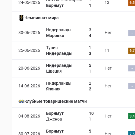
24-05-2026
13
6.5
Борнмут
1
Чемпионат мира
Нидерланды
3
30-06-2026
Нет
-
Марокко
4
Тунис
1
25-06-2026
11
6.7
Нидерланды
3
Нидерланды
5
20-06-2026
Нет
-
Швеция
1
Нидерланды
2
14-06-2026
Нет
-
Япония
2
Клубные товарищеские матчи
Борнмут
10
04-08-2026
Нет
9.4
Дженоа
1
Борнмут
5
30-07-2026
Нет
7.5