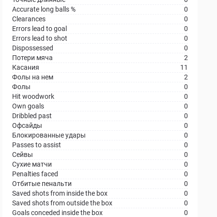
Accurate long balls %
0
Clearances
0
Errors lead to goal
0
Errors lead to shot
0
Dispossessed
0
Потери мяча
2
Касания
11
Фолы на нем
2
Фолы
0
Hit woodwork
0
Own goals
0
Dribbled past
0
Офсайды
0
Блокированные удары
0
Passes to assist
0
Сейвы
0
Сухие матчи
0
Penalties faced
0
Отбитые пенальти
0
Saved shots from inside the box
0
Saved shots from outside the box
0
Goals conceded inside the box
0