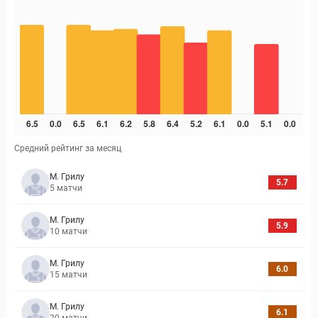
Средний рейтинг за месяц
М. Грилу
5.7
5
матчи
М. Грилу
5.9
10
матчи
М. Грилу
6.0
15
матчи
М. Грилу
6.1