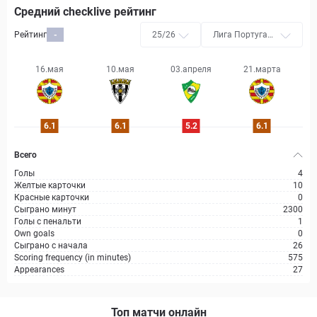
Средний checklive рейтинг
Рейтинг
-
25/26
Лига Португали
я 3
16.мая
10.мая
03.апреля
21.марта
6.1
6.1
5.2
6.1
Всего
Голы
4
Желтые карточки
10
Красные карточки
0
Сыграно минут
2300
Голы с пенальти
1
Own goals
0
Сыграно с начала
26
Scoring frequency (in minutes)
575
Appearances
27
Топ матчи онлайн