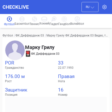
CHECKLIVE
RU
Хоккей
Баскетбол
Волейбол
Гандбол
Теннис
Падел
Футбол
/
/
Марку Грилу ФК Дифферданж 03 Видео, тра
Футбол
ФК Дифферданж 03
нсферы, статистика
Марку Грилу
ФК Дифферданж 03
POR
33
Гражданство
22.07.1993
176.00 м
Правая
Рост
Нога
Защитник
16
Позиция
Номер