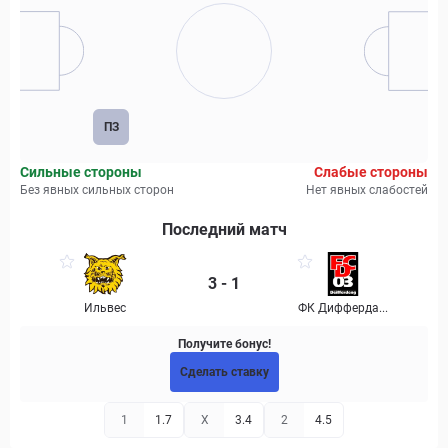
ПЗ
Сильные стороны
Слабые стороны
Без явных сильных сторон
Нет явных слабостей
Последний матч
3 - 1
Ильвес
ФК Дифферда...
Получите бонус!
Сделать ставку
1
1.7
X
3.4
2
4.5