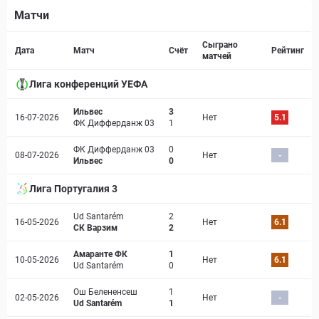
Матчи
Страница матча
Сыграно
Дата
Матч
Счёт
Рейтинг
матчей
Лига конференций УЕФА
Ильвес
3
16-07-2026
Нет
5.1
ФК Дифферданж 03
1
ФК Дифферданж 03
0
08-07-2026
Нет
-
Ильвес
0
Лига Португалия 3
Ud Santarém
2
16-05-2026
Нет
6.1
СК Варзим
2
Амаранте ФК
1
10-05-2026
Нет
6.1
Ud Santarém
0
Ош Белененсеш
1
02-05-2026
Нет
-
Ud Santarém
1