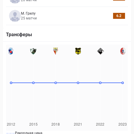
20
матчи
М. Грилу
6.2
25
матчи
Трансферы
Рекордная цена