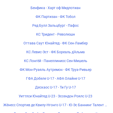
Бенфика - Харт оф Мидлотиан
ФК Партизан - ФК Тобол
Ред Булл Зальцбург - Пафос
КС Тридент - Революшн
Оттава Саут Юнайтед - ФК Сен-Ламбер
КС Левис-Эст - ФК Бореаль д'Альма
КС Лонгёй - Панеллиниос Сен-Мишель
ФК Мон-Руаяль Аутремон - ФК Труа-Ривьер
ГФА Добеле U-17 - АФА Олайне U-17
Дескаос U-17 - Ти Гу U-17
Уиттлси Юнайтед U-23 - Эссендон Роялс U-23
Жёнесс Спортив де Квилу-Нгонго U-17 - Ю-Эс Баннинг Талент U-
17