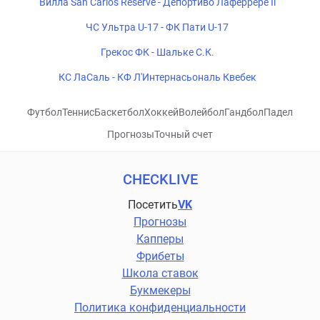
Вилла San Carlos Reserve - Депортиво Лаферрере Ii
ЧС Ультра U-17 - ФК Пати U-17
Грекос ФК - Шальке С.К.
КС ЛаСаль - КФ Л'Интернасьональ Квебек
Футбол
Теннис
Баскетбол
Хоккей
Волейбол
Гандбол
Падел
Прогнозы
Точный счет
CHECKLIVE
Посетить
VK
Прогнозы
Капперы
Фрибеты
Школа ставок
Букмекеры
Политика конфиденциальности