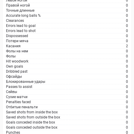
Левой ногой
0
Правой ногой
0
Точные длинные
0
Accurate long balls %
0
Clearances
0
Errors lead to goal
0
Errors lead to shot
0
Dispossessed
0
Потери мяча
0
Касания
2
Фолы на нем
0
Фолы
0
Hit woodwork
0
Own goals
0
Dribbled past
0
Офсайды
0
Блокированные удары
0
Passes to assist
0
Сейвы
0
Сухие матчи
0
Penalties faced
0
Отбитые пенальти
0
Saved shots from inside the box
0
Saved shots from outside the box
0
Goals conceded inside the box
0
Goals conceded outside the box
0
Punches
0