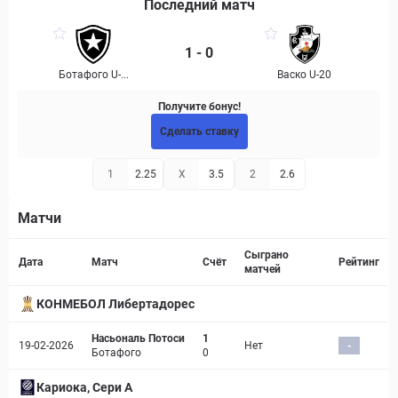
Последний матч
1 - 0
Ботафого U-...
Васко U-20
Получите бонус!
Сделать ставку
1
2.25
X
3.5
2
2.6
Матчи
Страница матча
Сыграно
Дата
Матч
Счёт
Рейтинг
матчей
КОНМЕБОЛ Либертадорес
Насьональ Потоси
1
19-02-2026
Нет
-
Ботафого
0
Кариока, Сери А