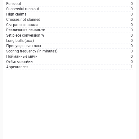
Runs out
0
Successful runs out
0
High claims
0
Crosses not claimed
0
Сыграно с начала
0
Реализация пенальти
0
Set piece conversion %
0
Long balls (acc.)
0
Пропущенные голы
0
Scoring frequency (in minutes)
0
Пойманные мячи
0
Отбитые сейвы
0
Appearances
1