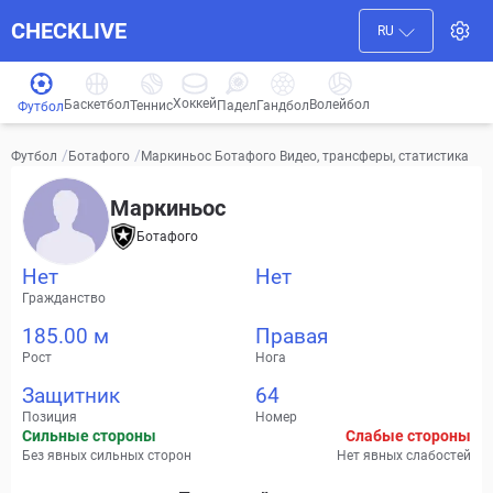
CHECKLIVE
RU
Хоккей
Баскетбол
Волейбол
Гандбол
Теннис
Падел
Футбол
/
/
Маркиньос Ботафого Видео, трансферы, статистика
Футбол
Ботафого
Маркиньос
Ботафого
Нет
Нет
Гражданство
185.00 м
Правая
Рост
Нога
Защитник
64
Позиция
Номер
Сильные стороны
Слабые стороны
Без явных сильных сторон
Нет явных слабостей