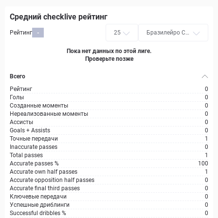
Средний checklive рейтинг
Рейтинг
-
25
Бразилейро Се
ри A
Пока нет данных по этой лиге.
Проверьте позже
Всего
Рейтинг
0
Голы
0
Созданные моменты
0
Нереализованные моменты
0
Ассисты
0
Goals + Assists
0
Точные передачи
1
Inaccurate passes
0
Total passes
1
Accurate passes %
100
Accurate own half passes
1
Accurate opposition half passes
0
Accurate final third passes
0
Ключевые передачи
0
Успешные дриблинги
0
Successful dribbles %
0