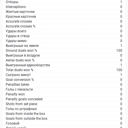
Отборы
1
Interceptions
0
Желтые карточки
0
Красные карточки
0
Accurate crosses
0
Accurate crosses %
0
Удары всего
0
Удары в створ
0
Удары мимо
0
Выигрыши на земле
1
Ground duels won %
100
Выигрыши в воздухе
0
Aerial duels won %
0
Выигранные единоборства
1
Total duels won %
100
Сыграно минут
1
Goal conversion %
0
Penalties taken
0
Голы с пенальти
0
Penalty won
0
Penalty goals conceded
0
Shots from set piece
0
Голы со штрафных
0
Goals from inside the box
0
Goals from outside the box
0
Головой
0