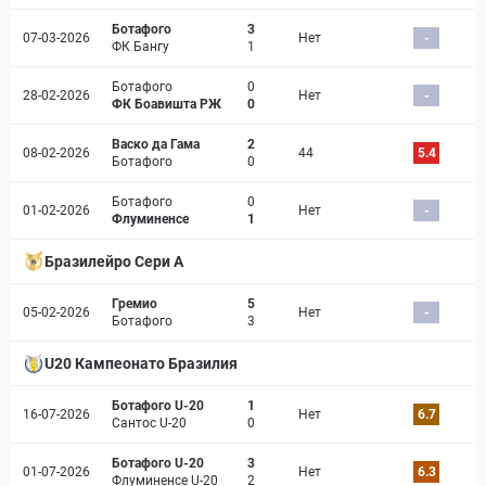
Ботафого
3
07-03-2026
Нет
-
ФК Бангу
1
Ботафого
0
28-02-2026
Нет
-
ФК Боавишта РЖ
0
Васко да Гама
2
08-02-2026
44
5.4
Ботафого
0
Ботафого
0
01-02-2026
Нет
-
Флуминенсе
1
Бразилейро Сери A
Гремио
5
05-02-2026
Нет
-
Ботафого
3
U20 Кампеонато Бразилия
Ботафого U-20
1
16-07-2026
Нет
6.7
Сантос U-20
0
Ботафого U-20
3
01-07-2026
Нет
6.3
Флуминенсе U-20
2