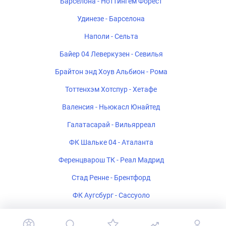
Барселона - Ноттингем Форест
Удинезе - Барселона
Наполи - Сельта
Байер 04 Леверкузен - Севилья
Брайтон энд Хоув Альбион - Рома
Тоттенхэм Хотспур - Хетафе
Валенсия - Ньюкасл Юнайтед
Галатасарай - Вильярреал
ФК Шальке 04 - Аталанта
Ференцварош ТК - Реал Мадрид
Стад Ренне - Брентфорд
ФК Аугсбург - Сассуоло
Ипсвич Таун - Райо Вальекано