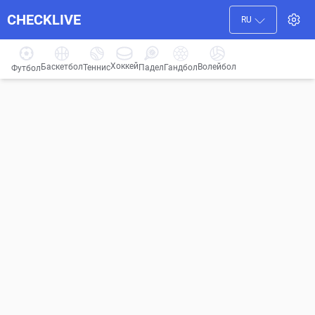
CHECKLIVE
RU
Хоккей
Баскетбол
Волейбол
Гандбол
Теннис
Падел
Футбол