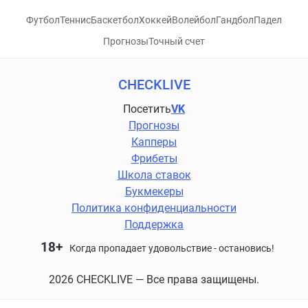
Футбол
Теннис
Баскетбол
Хоккей
Волейбол
Гандбол
Падел
Прогнозы
Точный счет
CHECKLIVE
Посетить
VK
Прогнозы
Капперы
Фрибеты
Школа ставок
Букмекеры
Политика конфиденциальности
Поддержка
18+
Когда пропадает удовольствие - остановись!
2026 CHECKLIVE — Все права защищены.