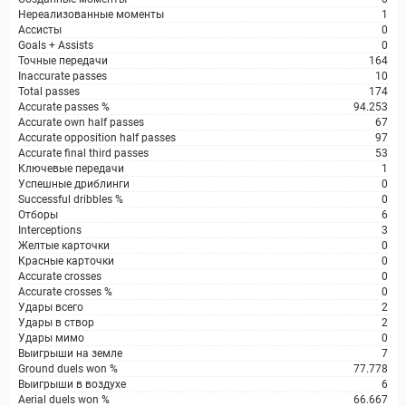
Нереализованные моменты
1
Ассисты
0
Goals + Assists
0
Точные передачи
164
Inaccurate passes
10
Total passes
174
Accurate passes %
94.253
Accurate own half passes
67
Accurate opposition half passes
97
Accurate final third passes
53
Ключевые передачи
1
Успешные дриблинги
0
Successful dribbles %
0
Отборы
6
Interceptions
3
Желтые карточки
0
Красные карточки
0
Accurate crosses
0
Accurate crosses %
0
Удары всего
2
Удары в створ
2
Удары мимо
0
Выигрыши на земле
7
Ground duels won %
77.778
Выигрыши в воздухе
6
Aerial duels won %
66.667