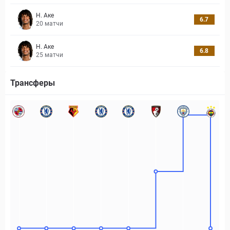
Н. Аке
6.7
20
матчи
Н. Аке
6.8
25
матчи
Трансферы