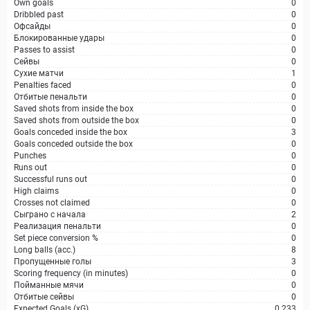
Own goals
0
Dribbled past
0
Офсайды
0
Блокированные удары
0
Passes to assist
0
Сейвы
0
Сухие матчи
1
Penalties faced
0
Отбитые пенальти
0
Saved shots from inside the box
0
Saved shots from outside the box
0
Goals conceded inside the box
3
Goals conceded outside the box
0
Punches
0
Runs out
0
Successful runs out
0
High claims
0
Crosses not claimed
0
Сыграно с начала
2
Реализация пенальти
0
Set piece conversion %
0
Long balls (acc.)
8
Пропущенные голы
3
Scoring frequency (in minutes)
0
Пойманные мячи
0
Отбитые сейвы
0
Expected Goals (xG)
0.233