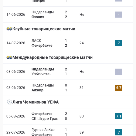
Швеция
1
Нидерланды
2
14-06-2026
Нет
-
Япония
2
Клубные товарищеские матчи
ЛАСК
1
14-07-2026
24
7
Фенербахче
2
Международные товарищеские матчи
Нидерланды
2
08-06-2026
Нет
-
Узбекистан
1
Нидерланды
0
03-06-2026
31
6.7
Алжир
1
Лига Чемпионов УЕФА
Фенербахче
2
05-08-2026
80
7.1
СК Штурм Грац
0
Гурник Забже
1
29-07-2026
89
7
Фенербахче
1