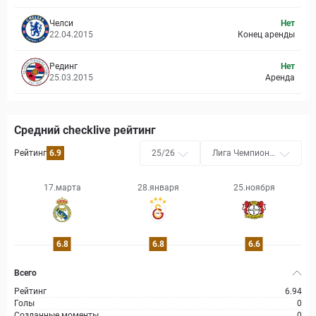
Челси
Нет
22.04.2015
Конец аренды
Рединг
Нет
25.03.2015
Аренда
Средний checklive рейтинг
Рейтинг
6.9
25/26
Лига Чемпионо
в УЕФА
17.марта
28.января
25.ноября
6.8
6.8
6.6
Всего
Рейтинг
6.94
Голы
0
Созданные моменты
0