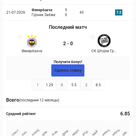
Фенербахче
1
21-07-2026
45
7.2
Гурник Забже
0
Последний матч
2 - 0
Фенербахче
СК Штурм Гр...
Получите бонус!
Сделать ставку
1
1.29
X
5.5
2
8.5
Всего
(последние 12 месяцы)
6.85
Средний рейтинг