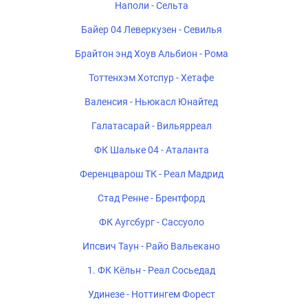
Наполи - Сельта
Байер 04 Леверкузен - Севилья
Брайтон энд Хоув Альбион - Рома
Тоттенхэм Хотспур - Хетафе
Валенсия - Ньюкасл Юнайтед
Галатасарай - Вильярреал
ФК Шальке 04 - Аталанта
Ференцварош ТК - Реал Мадрид
Стад Ренне - Брентфорд
ФК Аугсбург - Сассуоло
Ипсвич Таун - Райо Вальекано
1. ФК Кёльн - Реал Сосьедад
Удинезе - Ноттингем Форест