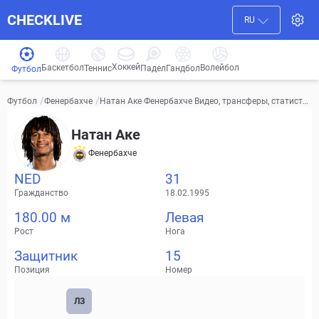
CHECKLIVE
RU
Хоккей
Баскетбол
Волейбол
Гандбол
Теннис
Падел
Футбол
/
/
Натан Аке Фенербахче Видео, трансферы, статистик
Футбол
Фенербахче
а
Натан Аке
Фенербахче
NED
31
Гражданство
18.02.1995
180.00 м
Левая
Рост
Нога
Защитник
15
Позиция
Номер
ЛЗ