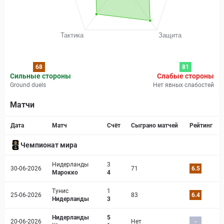
68
81
Сильные стороны
Слабые стороны
Ground duels
Нет явных слабостей
Матчи
Страница матча
Дата
Матч
Счёт
Сыграно матчей
Рейтинг
Чемпионат мира
Нидерланды
3
30-06-2026
71
6.5
Марокко
4
Тунис
1
25-06-2026
83
6.4
Нидерланды
3
Нидерланды
5
20-06-2026
Нет
-