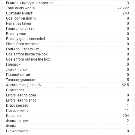
Выигранные единоборства
13
Total duels won %
72.222
Сыграно минут
243
Goal conversion %
0
Penalties taken
0
Голы с пенальти
0
Penalty won
0
Penalty goals conceded
0
Shots from set piece
0
Голы со штрафных
0
Goals from inside the box
0
Goals from outside the box
0
Головой
0
Левой ногой
0
Правой ногой
0
Точные длинные
5
Accurate long balls %
62.5
Clearances
11
Errors lead to goal
0
Errors lead to shot
0
Dispossessed
1
Потери мяча
11
Касания
204
Фолы на нем
2
Фолы
1
Hit woodwork
0