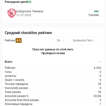
Рекордная цена
N/A
Сабуртало Тбилиси
Нет
21.07.2026
Transfer
Средний checklive рейтинг
Рейтинг
6.9
26
Эровнули Лигу
Пока нет данных по этой лиге.
Проверьте позже
Всего
Рейтинг
6.933
Голы
0
Ассисты
0
Goals + Assists
0
Точные передачи
29
Inaccurate passes
6
Total passes
35
Accurate passes %
82.86
Accurate final third passes
5
Ключевые передачи
1