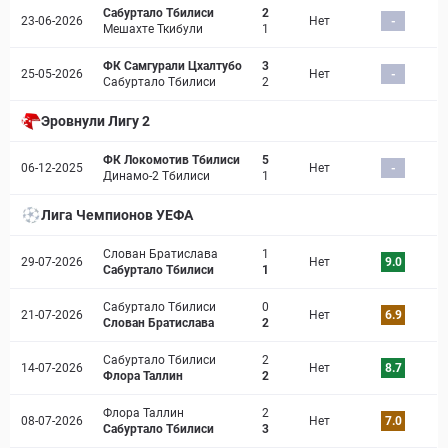
Сабуртало Тбилиси
2
23-06-2026
Нет
-
Мешахте Ткибули
1
ФК Самгурали Цхалтубо
3
25-05-2026
Нет
-
Сабуртало Тбилиси
2
Эровнули Лигу 2
ФК Локомотив Тбилиси
5
06-12-2025
Нет
-
Динамо-2 Тбилиси
1
Лига Чемпионов УЕФА
Слован Братислава
1
29-07-2026
Нет
9.0
Сабуртало Тбилиси
1
Сабуртало Тбилиси
0
21-07-2026
Нет
6.9
Слован Братислава
2
Сабуртало Тбилиси
2
14-07-2026
Нет
8.7
Флора Таллин
2
Флора Таллин
2
08-07-2026
Нет
7.0
Сабуртало Тбилиси
3