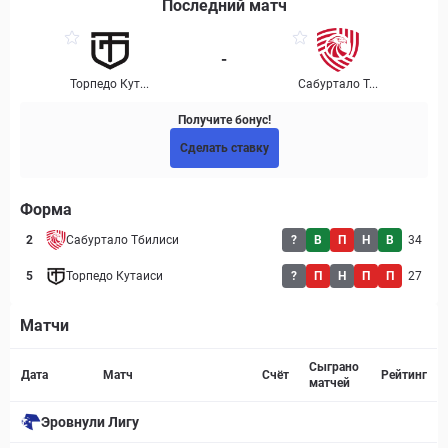
Последний матч
-
Торпедо Кут...
Сабуртало Т...
Получите бонус!
Сделать ставку
Форма
2
Сабуртало Тбилиси
?
В
П
Н
В
34
5
Торпедо Кутаиси
?
П
Н
П
П
27
Матчи
Страница матча
Сыграно
Дата
Матч
Счёт
Рейтинг
матчей
Эровнули Лигу