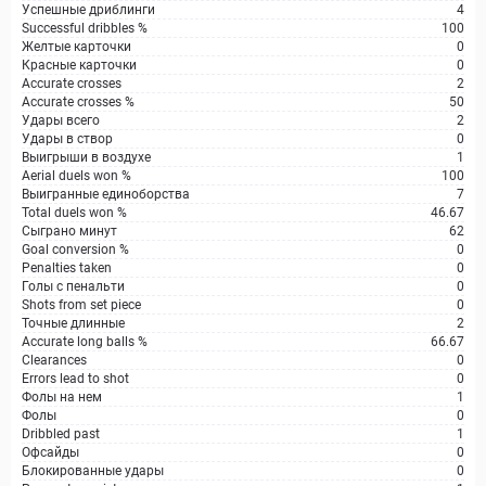
Успешные дриблинги
4
Successful dribbles %
100
Желтые карточки
0
Красные карточки
0
Accurate crosses
2
Accurate crosses %
50
Удары всего
2
Удары в створ
0
Выигрыши в воздухе
1
Aerial duels won %
100
Выигранные единоборства
7
Total duels won %
46.67
Сыграно минут
62
Goal conversion %
0
Penalties taken
0
Голы с пенальти
0
Shots from set piece
0
Точные длинные
2
Accurate long balls %
66.67
Clearances
0
Errors lead to shot
0
Фолы на нем
1
Фолы
0
Dribbled past
1
Офсайды
0
Блокированные удары
0