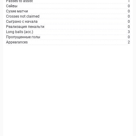
Passes to assist
1
Сейвы
0
Сухие матчи
0
Crosses not claimed
0
Сыграно с начала
0
Реализация пенальти
0
Long balls (acc.)
3
Пропущенные голы
0
Appearances
2