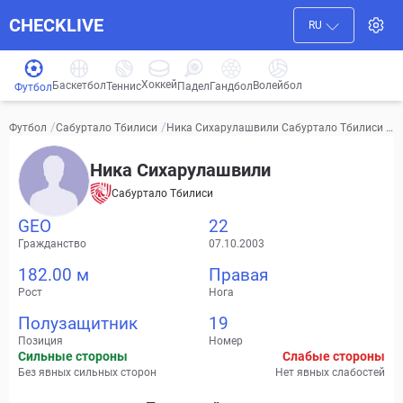
CHECKLIVE
RU
Хоккей
Баскетбол
Волейбол
Гандбол
Теннис
Падел
Футбол
/
/
Ника Сихарулашвили Сабуртало Тбилиси В
Футбол
Сабуртало Тбилиси
идео, трансферы, статистика
Ника Сихарулашвили
Сабуртало Тбилиси
GEO
22
Гражданство
07.10.2003
182.00 м
Правая
Рост
Нога
Полузащитник
19
Позиция
Номер
Сильные стороны
Слабые стороны
Без явных сильных сторон
Нет явных слабостей