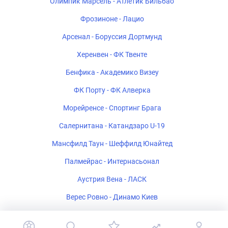
Олимпик Марсель - Атлетик Бильбао
Фрозиноне - Лацио
Арсенал - Боруссия Дортмунд
Херенвен - ФК Твенте
Бенфика - Академико Визеу
ФК Порту - ФК Алверка
Морейренсе - Спортинг Брага
Салернитана - Катандзаро U-19
Мансфилд Таун - Шеффилд Юнайтед
Палмейрас - Интернасьонал
Аустрия Вена - ЛАСК
Верес Ровно - Динамо Киев
СВ Зюлте Варегем - КРК Генк