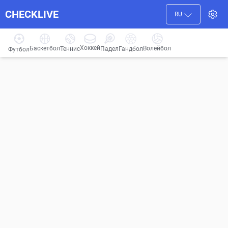
CHECKLIVE
RU
Хоккей
Баскетбол
Волейбол
Гандбол
Теннис
Падел
Футбол