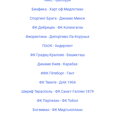
Аякс - Шелбурн
Бенфика - Харт оф Мидлотиан
Спортинг Брага - Динамо Минск
ФК Дебрецен - ФК Копенгаген
Фиорентина - Депортиво Ла-Корунья
ПАОК - Андерлехт
ФК Градец-Кралове - Бешикташ
Динамо Киев - Карабах
ИФК Гётеборг - Гент
ФК Твенте - ДАК 1904
Шериф Тирасполь - ФК Санкт-Галлен 1879
ФК Партизан - ФК Тобол
Богемиан - ФК Мидтьюлланн