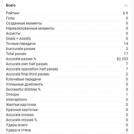
Всего
Рейтинг
6.9
Голы
0
Созданные моменты
0
Нереализованные моменты
0
Ассисты
0
Goals + Assists
0
Точные передачи
14
Inaccurate passes
3
Total passes
17
Accurate passes %
82.353
Accurate own half passes
7
Accurate opposition half passes
7
Accurate final third passes
2
Ключевые передачи
0
Успешные дриблинги
0
Successful dribbles %
0
Отборы
1
Interceptions
0
Желтые карточки
0
Красные карточки
0
Accurate crosses
0
Accurate crosses %
0
Удары всего
0
Удары в створ
0