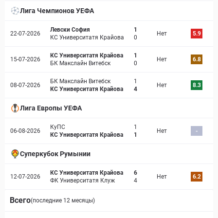
Лига Чемпионов УЕФА
Левски София
1
22-07-2026
Нет
5.9
КС Университатя Крайова
0
КС Университатя Крайова
1
15-07-2026
Нет
6.8
БК Макслайн Витебск
0
БК Макслайн Витебск
1
08-07-2026
Нет
8.3
КС Университатя Крайова
4
Лига Европы УЕФА
КуПС
1
06-08-2026
Нет
-
КС Университатя Крайова
1
Суперкубок Румынии
КС Университатя Крайова
6
12-07-2026
Нет
6.2
ФК Университатя Клуж
4
Всего
(последние 12 месяцы)