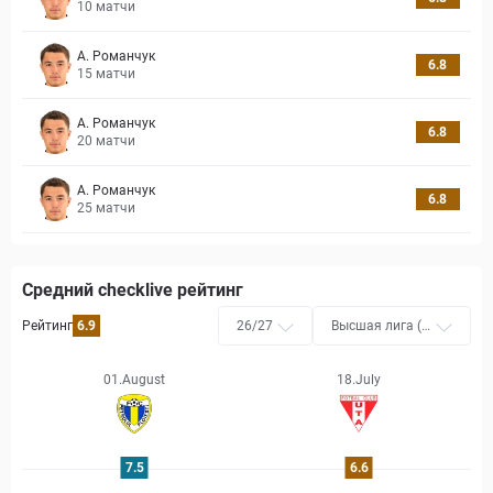
10
матчи
А. Романчук
6.8
15
матчи
А. Романчук
6.8
20
матчи
А. Романчук
6.8
25
матчи
Средний checklive рейтинг
Рейтинг
6.9
26/27
Высшая лига (Л
ига Я)
01.August
18.July
7.5
6.6