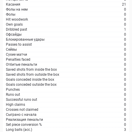
Касания
21
Фолы на нем
0
Фолы
0
Hit woodwork
0
Own goals
0
Dribbled past
1
Офсайды
0
Блокированные удары
0
Passes to assist
0
Сейвы
0
Сухие матчи
0
Penalties faced
0
Отбитые пенальти
0
Saved shots from inside the box
0
Saved shots from outside the box
0
Goals conceded inside the box
0
Goals conceded outside the box
0
Punches
0
Runs out
0
Successful runs out
0
High claims
0
Crosses not claimed
0
Сыграно с начала
0
Реализация пенальти
0
Set piece conversion %
0
Long balls (acc.)
3