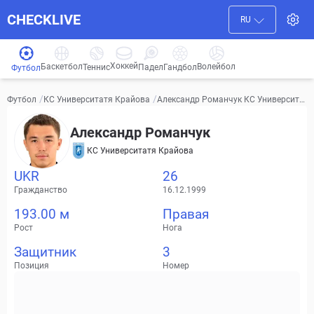
CHECKLIVE
RU
Хоккей
Баскетбол
Волейбол
Гандбол
Теннис
Падел
Футбол
/
/
Александр Романчук КС Университа
Футбол
КС Университатя Крайова
тя Крайова Видео, трансферы, стати
стика
Александр Романчук
КС Университатя Крайова
UKR
26
Гражданство
16.12.1999
193.00 м
Правая
Рост
Нога
Защитник
3
Позиция
Номер