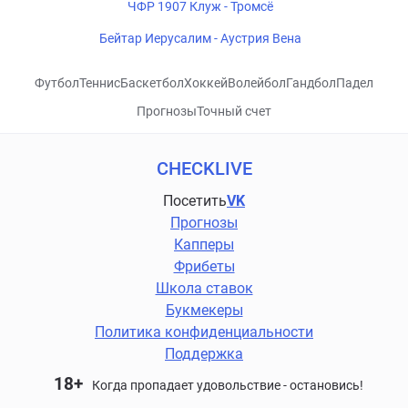
ЧФР 1907 Клуж - Тромсё
Бейтар Иерусалим - Аустрия Вена
Футбол
Теннис
Баскетбол
Хоккей
Волейбол
Гандбол
Падел
Прогнозы
Точный счет
CHECKLIVE
Посетить
VK
Прогнозы
Капперы
Фрибеты
Школа ставок
Букмекеры
Политика конфиденциальности
Поддержка
18+
Когда пропадает удовольствие - остановись!