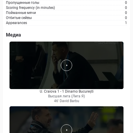
Пропущенные голы
0
Scoring frequency (in minutes)
0
Пойманные мячи
0
Отбитые сейвы
0
Appearances
1
Медиа
U. Craiova 1 - 1 Dinamo București
Высшая лига (Лига Я)
46' David Barbu