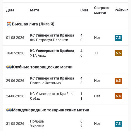
Страница матча
Сыграно
Дата
Матч
Счёт
Рейтинг
матчей
Высшая лига (Лига Я)
КС Университатя Крайова
4
01-08-2026
Нет
7.5
ФК Петролул Плоешти
0
КС Университатя Крайова
4
18-07-2026
11
6.6
УТА Арад
0
Клубные товарищеские матчи
КС Университатя Крайова
4
29-06-2026
Нет
6.5
Полесье Житомир
3
КС Университатя Крайова
1
24-06-2026
Нет
6.4
Сабах
1
Международные товарищеские матчи
Польша
0
31-05-2026
Нет
7.3
Украина
2