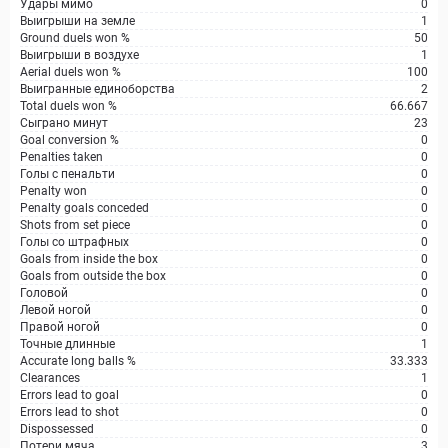
Удары мимо
0
Выигрыши на земле
1
Ground duels won %
50
Выигрыши в воздухе
1
Aerial duels won %
100
Выигранные единоборства
2
Total duels won %
66.667
Сыграно минут
23
Goal conversion %
0
Penalties taken
0
Голы с пенальти
0
Penalty won
0
Penalty goals conceded
0
Shots from set piece
0
Голы со штрафных
0
Goals from inside the box
0
Goals from outside the box
0
Головой
0
Левой ногой
0
Правой ногой
0
Точные длинные
1
Accurate long balls %
33.333
Clearances
1
Errors lead to goal
0
Errors lead to shot
0
Dispossessed
0
Потери мяча
3