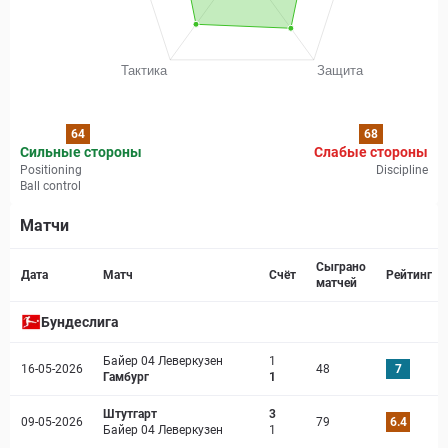
64
68
Сильные стороны
Слабые стороны
Positioning
Discipline
Ball control
Матчи
Страница матча
Сыграно
Дата
Матч
Счёт
Рейтинг
матчей
Бундеслига
Байер 04 Леверкузен
1
16-05-2026
48
7
Гамбург
1
Штутгарт
3
09-05-2026
79
6.4
Байер 04 Леверкузен
1