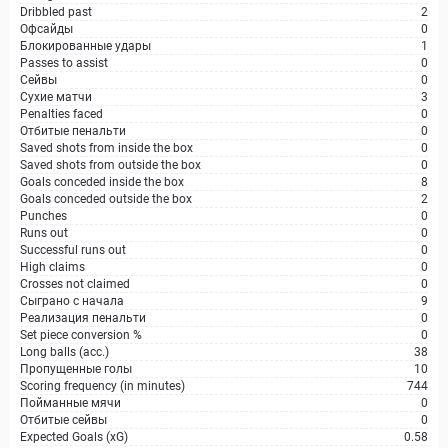
Dribbled past
2
Офсайды
0
Блокированные удары
1
Passes to assist
0
Сейвы
0
Сухие матчи
3
Penalties faced
0
Отбитые пенальти
0
Saved shots from inside the box
0
Saved shots from outside the box
0
Goals conceded inside the box
8
Goals conceded outside the box
2
Punches
0
Runs out
0
Successful runs out
0
High claims
0
Crosses not claimed
0
Сыграно с начала
9
Реализация пенальти
0
Set piece conversion %
0
Long balls (acc.)
38
Пропущенные голы
10
Scoring frequency (in minutes)
744
Пойманные мячи
0
Отбитые сейвы
0
Expected Goals (xG)
0.58