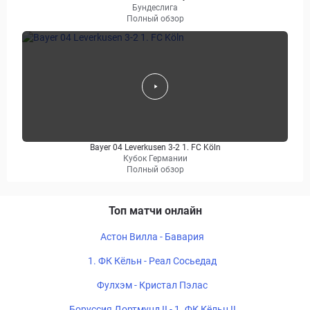
Бундеслига
Полный обзор
Bayer 04 Leverkusen 3-2 1. FC Köln
Кубок Германии
Полный обзор
Топ матчи онлайн
Астон Вилла - Бавария
1. ФК Кёльн - Реал Сосьедад
Фулхэм - Кристал Пэлас
Боруссия Дортмунд II - 1. ФК Кёльн II