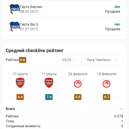
Герта Берлин
Нет
08.03.2013
Продажа
Герта Bsc Ii
Нет
01.07.2012
Продажа
Средний checklive рейтинг
Рейтинг
6.6
25/26
Лига Чемпионо
в УЕФА
17.марта
11.марта
24.февраля
18.февраля
2
6.4
7.4
6.9
6.7
Всего
Рейтинг
6.578
Голы
1
Созданные моменты
0