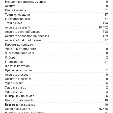
Нереализованные моменты
0
Ассисты
0
Goals + Assists
1
Точные передачи
437
Inaccurate passes
57
Total passes
494
Accurate passes %
88.462
Accurate own half passes
308
Accurate opposition half passes
129
Accurate final third passes
37
Ключевые передачи
1
Успешные дриблинги
0
Successful dribbles %
0
Отборы
2
Interceptions
11
Желтые карточки
1
Красные карточки
1
Accurate crosses
0
Accurate crosses %
0
Удары всего
6
Удары в створ
2
Удары мимо
3
Выигрыши на земле
6
Ground duels won %
40
Выигрыши в воздухе
10
Aerial duels won %
55.556