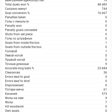
Выигранные единоборства
16
Total duels won %
48.485
Сыграно минут
744
Goal conversion %
16.667
Penalties taken
0
Голы с пенальти
0
Penalty won
0
Penalty goals conceded
0
Shots from set piece
0
Голы со штрафных
0
Goals from inside the box
1
Goals from outside the box
0
Головой
1
Левой ногой
0
Правой ногой
0
Точные длинные
9
Accurate long balls %
23.684
Clearances
36
Errors lead to goal
0
Errors lead to shot
0
Dispossessed
0
Потери мяча
61
Касания
573
Фолы на нем
4
Фолы
7
Hit woodwork
0
Own goals
0