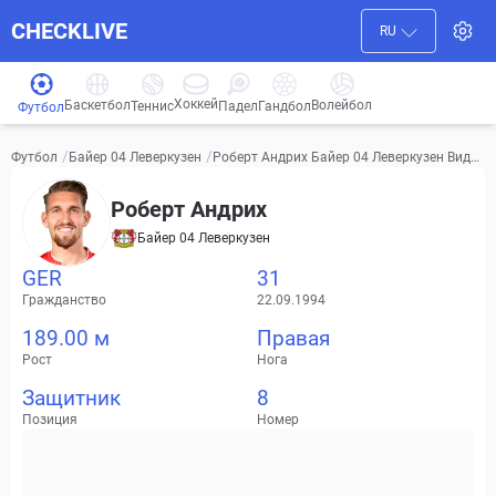
CHECKLIVE
RU
Хоккей
Баскетбол
Волейбол
Гандбол
Теннис
Падел
Футбол
/
/
Роберт Андрих Байер 04 Леверкузен Виде
Футбол
Байер 04 Леверкузен
о, трансферы, статистика
Роберт Андрих
Байер 04 Леверкузен
GER
31
Гражданство
22.09.1994
189.00 м
Правая
Рост
Нога
Защитник
8
Позиция
Номер