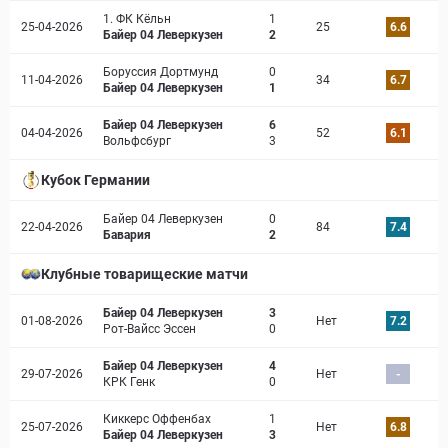
1. ФК Кёльн
1
25-04-2026
25
6.6
Байер 04 Леверкузен
2
Боруссия Дортмунд
0
11-04-2026
34
6.7
Байер 04 Леверкузен
1
Байер 04 Леверкузен
6
04-04-2026
52
6.1
Вольфсбург
3
Кубок Германии
Байер 04 Леверкузен
0
22-04-2026
84
7.4
Бавария
2
Клубные товарищеские матчи
Байер 04 Леверкузен
3
01-08-2026
Нет
7.2
Рот-Вайсс Эссен
0
Байер 04 Леверкузен
4
29-07-2026
Нет
-
КРК Генк
0
Киккерс Оффенбах
1
25-07-2026
Нет
6.8
Байер 04 Леверкузен
3