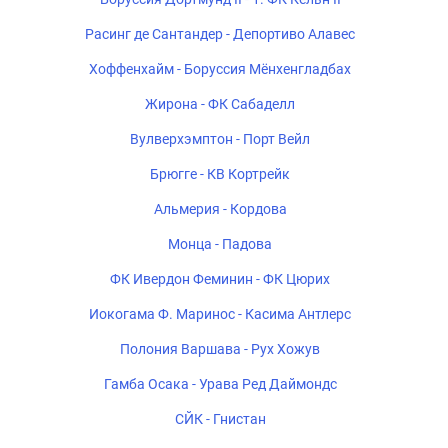
Расинг де Сантандер - Депортиво Алавес
Хоффенхайм - Боруссия Мёнхенгладбах
Жирона - ФК Сабаделл
Вулверхэмптон - Порт Вейл
Брюгге - КВ Кортрейк
Альмерия - Кордова
Монца - Падова
ФК Ивердон Феминин - ФК Цюрих
Иокогама Ф. Маринос - Касима Антлерс
Полония Варшава - Рух Хожув
Гамба Осака - Урава Ред Даймондс
СЙК - Гнистан