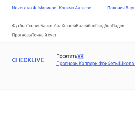
Иокогама Ф. Маринос - Касима Антлерс
Полония Варш
Футбол
Теннис
Баскетбол
Хоккей
Волейбол
Гандбол
Падел
Прогнозы
Точный счет
Посетить
VK
CHECKLIVE
Прогнозы
Капперы
Фрибеты
Школа 