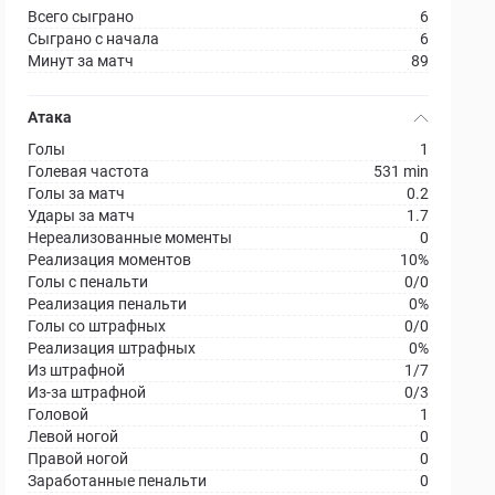
Всего сыграно
6
Сыграно с начала
6
Минут за матч
89
Атака
Голы
1
Голевая частота
531 min
Голы за матч
0.2
Удары за матч
1.7
Нереализованные моменты
0
Реализация моментов
10%
Голы с пенальти
0/0
Реализация пенальти
0%
Голы со штрафных
0/0
Реализация штрафных
0%
Из штрафной
1/7
Из-за штрафной
0/3
Головой
1
Левой ногой
0
Правой ногой
0
Заработанные пенальти
0