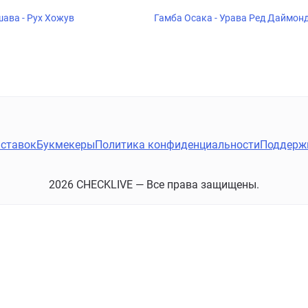
ава - Рух Хожув
Гамба Осака - Урава Ред Даймон
ставок
Букмекеры
Политика конфиденциальности
Поддерж
2026 CHECKLIVE — Все права защищены.