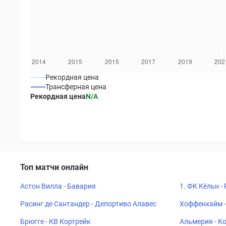
Рекордная цена
Трансферная цена
Рекордная цена
N/A
Топ матчи онлайн
Астон Вилла - Бавария
1. ФК Кёльн -
Расинг де Сантандер - Депортиво Алавес
Хоффенхайм -
Брюгге - КВ Кортрейк
Альмерия - К