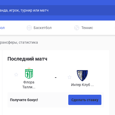
бол
Баскетбол
Теннис
трансферы, статистика
Последний матч
-
Флора
Интер Клуб ...
Талли...
Получите бонус!
Сделать ставку