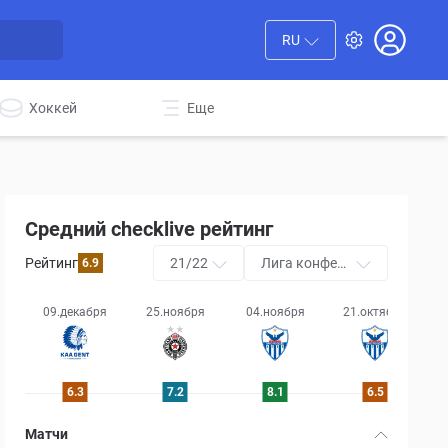
RU
Хоккей
Еще
Средний checklive рейтинг
Рейтинг
21/22
Лига конфере
6.9
нций УЕФА
09.декабря
25.ноября
04.ноября
21.октября
3
6.3
7.2
8.1
6.5
Матчи