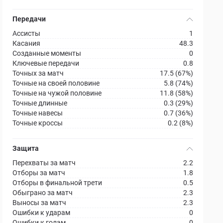
Передачи
Ассисты
1
Касания
48.3
Созданные моменты
0
Ключевые передачи
0.8
Точных за матч
17.5 (67%)
Точные на своей половине
5.8 (74%)
Точные на чужой половине
11.8 (58%)
Точные длинные
0.3 (29%)
Точные навесы
0.7 (36%)
Точные кроссы
0.2 (8%)
Защита
Перехваты за матч
2.2
Отборы за матч
1.8
Отборы в финальной трети
0.5
Обыграно за матч
2.3
Выносы за матч
2.3
Ошибки к ударам
0
Ошибки к голам
0