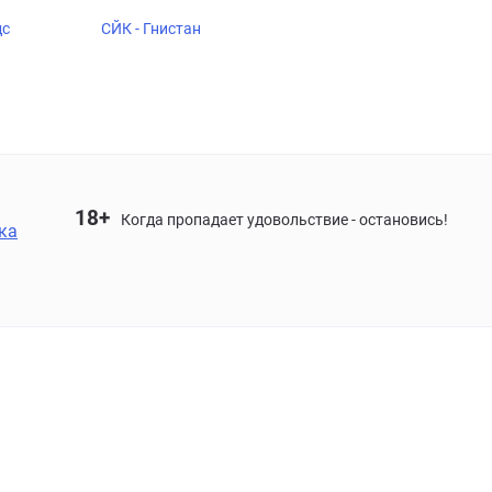
дс
СЙК - Гнистан
18+
Когда пропадает удовольствие - остановись!
ка