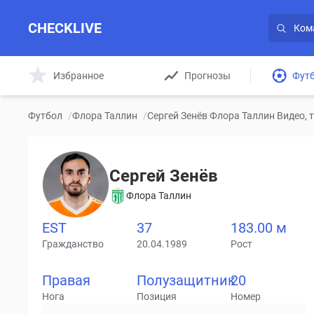
CHECKLIVE
Избранное
Прогнозы
Фут
Футбол
/
Флора Таллин
/
Сергей Зенёв Флора Таллин Видео, 
Сергей Зенёв
Флора Таллин
EST
37
183.00 м
Гражданство
20.04.1989
Рост
Правая
Полузащитник
20
Нога
Позиция
Номер