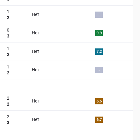
1
Нет
-
2
0
Нет
9.9
3
1
Нет
7.2
2
1
Нет
-
2
2
Нет
6.6
2
2
Нет
6.7
3