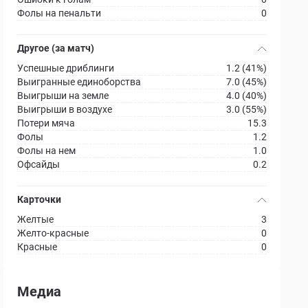
Фолы на пенальти
0
Другое (за матч)
Успешные дриблинги
1.2 (41%)
Выигранные единоборства
7.0 (45%)
Выигрыши на земле
4.0 (40%)
Выигрыши в воздухе
3.0 (55%)
Потери мяча
15.3
Фолы
1.2
Фолы на нем
1.0
Офсайды
0.2
Карточки
Желтые
3
Желто-красные
0
Красные
0
Медиа