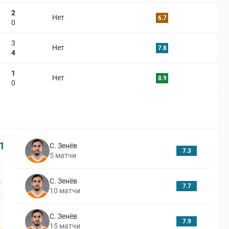
2
Нет
6.7
0
3
Нет
7.8
4
1
Нет
8.9
0
1
С. Зенёв
7.3
5
матчи
С. Зенёв
7.7
10
матчи
С. Зенёв
7.9
15
матчи