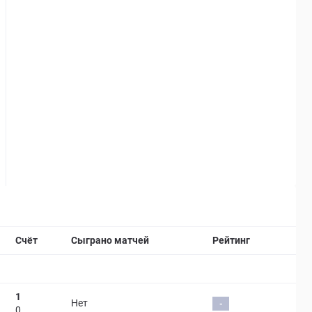
Страница матча
Счёт
Сыграно матчей
Рейтинг
1
Нет
-
0