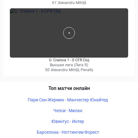
61' Alexandru Mitriță
U. Craiova 1 - 0 CFR Cluj
Высшая лига (Лига Я)
50' Alexandru Mitriță, Penalty
Топ матчи онлайн
Пари Сен-Жермен - Манчестер Юнайтед
Челси - Милан
Ювентус - Интер
Барселона - Ноттингем Форест