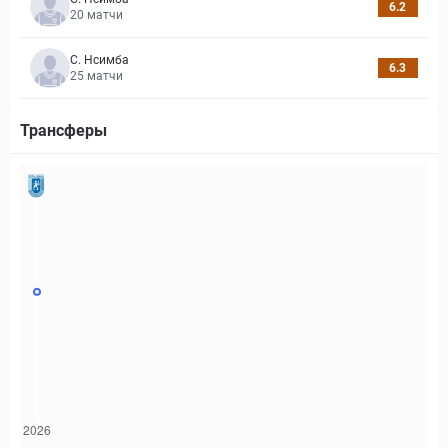
6.2
20
матчи
С. Нсимба
6.3
25
матчи
Трансферы