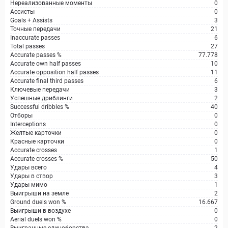
Нереализованные моменты
0
Ассисты
0
Goals + Assists
3
Точные передачи
21
Inaccurate passes
6
Total passes
27
Accurate passes %
77.778
Accurate own half passes
10
Accurate opposition half passes
11
Accurate final third passes
6
Ключевые передачи
3
Успешные дриблинги
2
Successful dribbles %
40
Отборы
0
Interceptions
0
Желтые карточки
0
Красные карточки
0
Accurate crosses
1
Accurate crosses %
50
Удары всего
4
Удары в створ
3
Удары мимо
1
Выигрыши на земле
2
Ground duels won %
16.667
Выигрыши в воздухе
0
Aerial duels won %
0