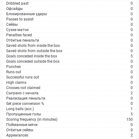
Dribbled past
0
Офсайды
0
Блокированные удары
0
Passes to assist
0
Сейвы
0
Сухие матчи
0
Penalties faced
0
Отбитые пенальти
0
Saved shots from inside the box
0
Saved shots from outside the box
0
Goals conceded inside the box
5
Goals conceded outside the box
0
Punches
0
Runs out
0
Successful runs out
0
High claims
0
Crosses not claimed
0
Сыграно с начала
2
Реализация пенальти
0
Set piece conversion %
0
Long balls (acc.)
1
Пропущенные голы
5
Scoring frequency (in minutes)
150
Пойманные мячи
0
Отбитые сейвы
0
Appearances
2