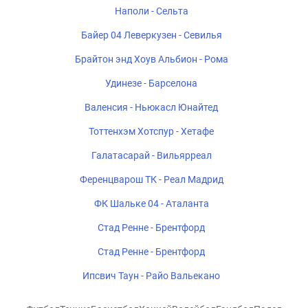
Наполи - Сельта
Байер 04 Леверкузен - Севилья
Брайтон энд Хоув Альбион - Рома
Удинезе - Барселона
Валенсия - Ньюкасл Юнайтед
Тоттенхэм Хотспур - Хетафе
Галатасарай - Вильярреал
Ференцварош ТК - Реал Мадрид
ФК Шальке 04 - Аталанта
Стад Ренне - Брентфорд
Стад Ренне - Брентфорд
Ипсвич Таун - Райо Вальекано