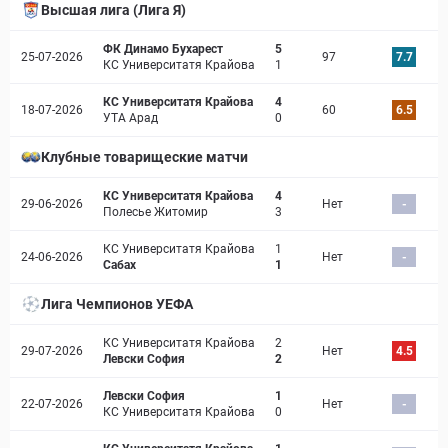
Высшая лига (Лига Я)
ФК Динамо Бухарест
5
25-07-2026
97
7.7
КС Университатя Крайова
1
КС Университатя Крайова
4
18-07-2026
60
6.5
УТА Арад
0
Клубные товарищеские матчи
КС Университатя Крайова
4
29-06-2026
Нет
-
Полесье Житомир
3
КС Университатя Крайова
1
24-06-2026
Нет
-
Сабах
1
Лига Чемпионов УЕФА
КС Университатя Крайова
2
29-07-2026
Нет
4.5
Левски София
2
Левски София
1
22-07-2026
Нет
-
КС Университатя Крайова
0