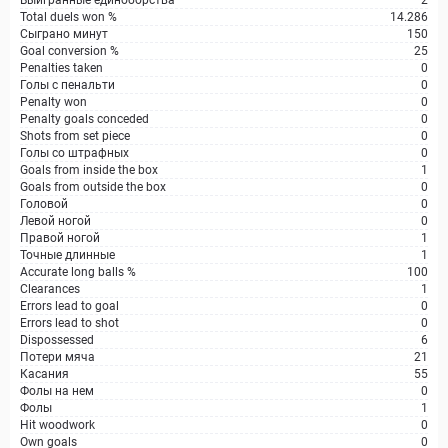
Выигранные единоборства
2
Total duels won %
14.286
Сыграно минут
150
Goal conversion %
25
Penalties taken
0
Голы с пенальти
0
Penalty won
0
Penalty goals conceded
0
Shots from set piece
0
Голы со штрафных
0
Goals from inside the box
1
Goals from outside the box
0
Головой
0
Левой ногой
0
Правой ногой
1
Точные длинные
1
Accurate long balls %
100
Clearances
1
Errors lead to goal
0
Errors lead to shot
0
Dispossessed
6
Потери мяча
21
Касания
55
Фолы на нем
0
Фолы
1
Hit woodwork
0
Own goals
0