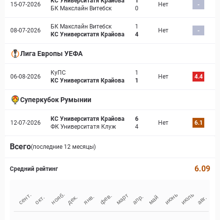
КС Университатя Крайова
1
15-07-2026
Нет
-
БК Макслайн Витебск
0
БК Макслайн Витебск
1
08-07-2026
Нет
-
КС Университатя Крайова
4
Лига Европы УЕФА
КуПС
1
06-08-2026
Нет
4.4
КС Университатя Крайова
1
Суперкубок Румынии
КС Университатя Крайова
6
12-07-2026
Нет
6.1
ФК Университатя Клуж
4
Всего
(последние 12 месяцы)
6.09
Средний рейтинг