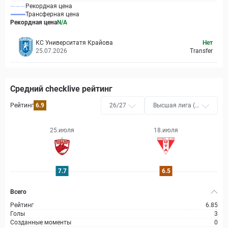
Рекордная цена
Трансферная цена
Рекордная цена
N/A
КС Университатя Крайова
Нет
25.07.2026
Transfer
Средний checklive рейтинг
Рейтинг
6.9
26/27
Высшая лига (Л
ига Я)
25.июля
18.июля
7.7
6.5
Всего
Рейтинг
6.85
Голы
3
Созданные моменты
0