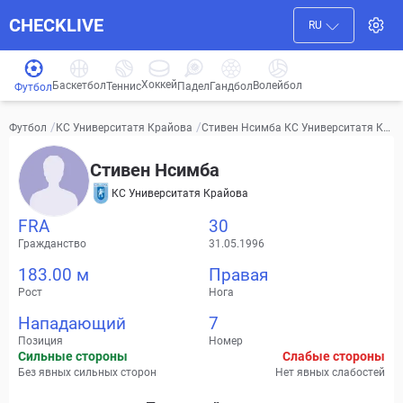
CHECKLIVE
RU
Хоккей
Баскетбол
Волейбол
Гандбол
Теннис
Падел
Футбол
/
/
Стивен Нсимба КС Университатя Кр
Футбол
КС Университатя Крайова
айова Видео, трансферы, статистика
Стивен Нсимба
КС Университатя Крайова
FRA
30
Гражданство
31.05.1996
183.00 м
Правая
Рост
Нога
Нападающий
7
Позиция
Номер
Сильные стороны
Слабые стороны
Без явных сильных сторон
Нет явных слабостей