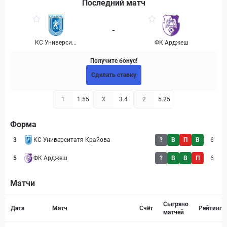
Последний матч
-
КС Универси...
ФК Арджеш
Получите бонус!
Сделать ставку
1
1.55
X
3.4
2
5.25
Форма
3
КС Университатя Крайова
?
В
П
В
6
5
ФК Арджеш
?
В
В
П
6
Матчи
Страница матча
Сыграно
Дата
Матч
Счёт
Рейтинг
матчей