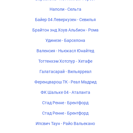
Наполи - Сельта
Байер 04 Леверкузен - Севилья
Брайтон энд Хоув Альбион - Рома
Удинезе - Барселона
Валенсия - Ньюкасл Юнайтед
Тоттенхэм Хотспур - Хетафе
Галатасарай - Вильярреал
Ференцварош ТК - Реал Мадрид
ФК Шальке 04 - Аталанта
Стад Ренне - Брентфорд
Стад Ренне - Брентфорд
Ипсвич Таун - Райо Вальекано