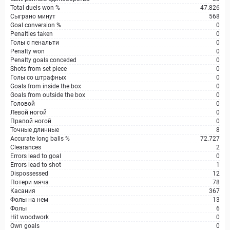
Total duels won %
47.826
Сыграно минут
568
Goal conversion %
0
Penalties taken
0
Голы с пенальти
0
Penalty won
0
Penalty goals conceded
0
Shots from set piece
0
Голы со штрафных
0
Goals from inside the box
0
Goals from outside the box
0
Головой
0
Левой ногой
0
Правой ногой
0
Точные длинные
8
Accurate long balls %
72.727
Clearances
2
Errors lead to goal
0
Errors lead to shot
1
Dispossessed
12
Потери мяча
78
Касания
367
Фолы на нем
13
Фолы
6
Hit woodwork
0
Own goals
0