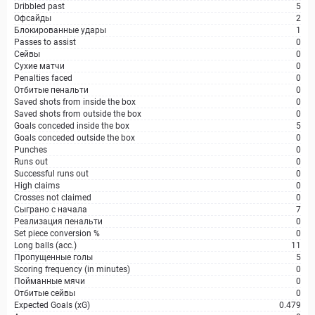
Dribbled past
5
Офсайды
2
Блокированные удары
1
Passes to assist
0
Сейвы
0
Сухие матчи
0
Penalties faced
0
Отбитые пенальти
0
Saved shots from inside the box
0
Saved shots from outside the box
0
Goals conceded inside the box
5
Goals conceded outside the box
0
Punches
0
Runs out
0
Successful runs out
0
High claims
0
Crosses not claimed
0
Сыграно с начала
7
Реализация пенальти
0
Set piece conversion %
0
Long balls (acc.)
11
Пропущенные голы
5
Scoring frequency (in minutes)
0
Пойманные мячи
0
Отбитые сейвы
0
Expected Goals (xG)
0.479