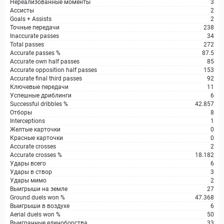
Нереализованные моменты
3
Ассисты
2
Goals + Assists
2
Точные передачи
238
Inaccurate passes
34
Total passes
272
Accurate passes %
87.5
Accurate own half passes
85
Accurate opposition half passes
153
Accurate final third passes
92
Ключевые передачи
11
Успешные дриблинги
6
Successful dribbles %
42.857
Отборы
8
Interceptions
1
Желтые карточки
0
Красные карточки
0
Accurate crosses
2
Accurate crosses %
18.182
Удары всего
6
Удары в створ
3
Удары мимо
2
Выигрыши на земле
27
Ground duels won %
47.368
Выигрыши в воздухе
6
Aerial duels won %
50
Выигранные единоборства
33