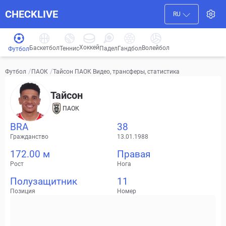
CHECKLIVE
RU
Хоккей
Баскетбол
Волейбол
Гандбол
Теннис
Падел
Футбол
/
/
Тайсон ПАОК Видео, трансферы, статистика
Футбол
ПАОК
Тайсон
ПАОК
BRA
38
Гражданство
13.01.1988
172.00 м
Правая
Рост
Нога
Полузащитник
11
Позиция
Номер