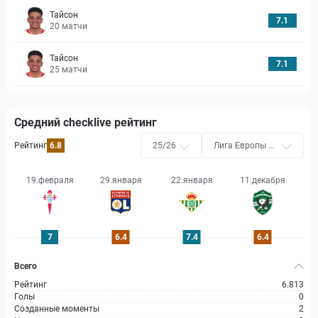
Тайсон
7.1
20
матчи
Тайсон
7.1
25
матчи
Средний checklive рейтинг
Рейтинг
6.8
25/26
Лига Европы У
ЕФА
19.февраля
29.января
22.января
11.декабря
2
7
6.4
7.4
6.4
Всего
Рейтинг
6.813
Голы
0
Созданные моменты
2