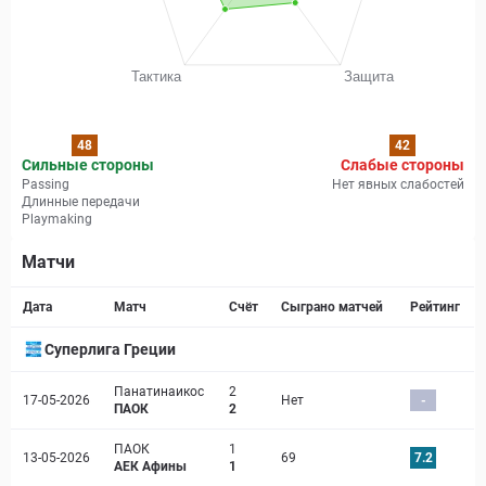
48
42
Сильные стороны
Слабые стороны
Passing
Нет явных слабостей
Длинные передачи
Playmaking
Матчи
Страница матча
Дата
Матч
Счёт
Сыграно матчей
Рейтинг
Суперлига Греции
Панатинаикос
2
17-05-2026
Нет
-
ПАОК
2
ПАОК
1
13-05-2026
69
7.2
АЕК Афины
1