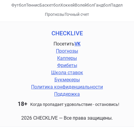
Футбол
Теннис
Баскетбол
Хоккей
Волейбол
Гандбол
Падел
Прогнозы
Точный счет
CHECKLIVE
Посетить
VK
Прогнозы
Капперы
Фрибеты
Школа ставок
Букмекеры
Политика конфиденциальности
Поддержка
18+
Когда пропадает удовольствие - остановись!
2026 CHECKLIVE — Все права защищены.