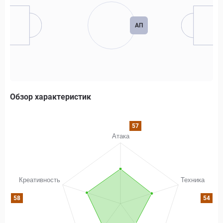
АП
Обзор характеристик
57
58
54