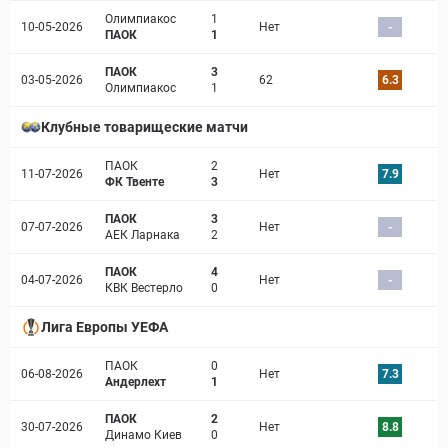
Олимпиакос
1
10-05-2026
Нет
-
ПАОК
1
ПАОК
3
03-05-2026
62
6.3
Олимпиакос
1
Клубные товарищеские матчи
ПАОК
2
11-07-2026
Нет
7.9
ФК Твенте
3
ПАОК
3
07-07-2026
Нет
-
АЕК Ларнака
2
ПАОК
4
04-07-2026
Нет
-
КВК Вестерло
0
Лига Европы УЕФА
ПАОК
0
06-08-2026
Нет
7.3
Андерлехт
1
ПАОК
2
30-07-2026
Нет
8.8
Динамо Киев
0