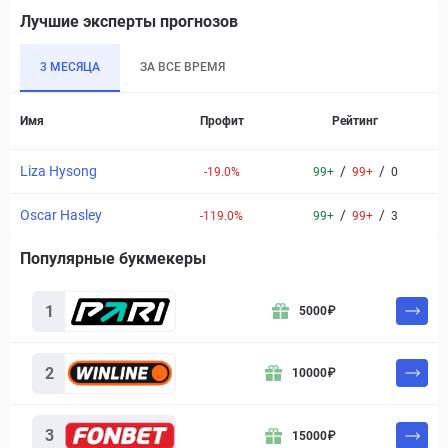
Лучшие эксперты прогнозов
3 МЕСЯЦА
ЗА ВСЕ ВРЕМЯ
Имя
Профит
Рейтинг
Liza
Hysong
/
/
99+
99+
0
-19.0
%
Oscar
Hasley
/
/
99+
99+
3
-119.0
%
Популярные букмекеры
Букмекер
Бонус
Действие
1
5000
₽
2
10000
₽
3
15000
₽