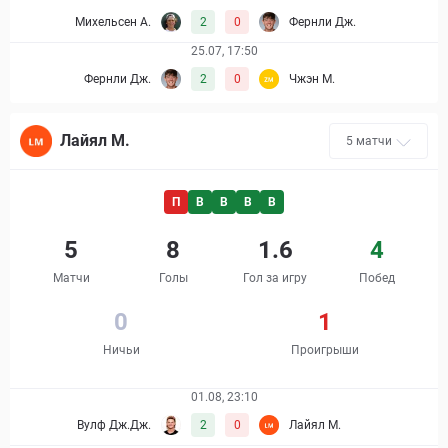
Михельсен А.
2
0
Фернли Дж.
25.07, 17:50
Фернли Дж.
2
0
Чжэн М.
Лайял М.
5 матчи
П
В
В
В
В
5
8
1.6
4
Матчи
Голы
Гол за игру
Побед
0
1
Ничьи
Проигрыши
01.08, 23:10
Вулф Дж.Дж.
2
0
Лайял М.