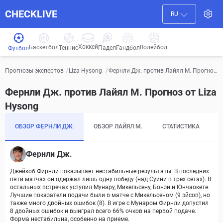
CHECKLIVE
RU
Хоккей
Баскетбол
Волейбол
Гандбол
Теннис
Падел
Футбол
/
/
Фернли Дж. против Лайял М. Прогноз
Прогнозы экспертов
Liza Hysong
и ставки, 09.07.2026 | CheckLive
Фернли Дж. против Лайял М. Прогноз от Liza
Hysong
ОБЗОР ФЕРНЛИ ДЖ.
ОБЗОР ЛАЙЯЛ М.
СТАТИСТИКА
Фернли Дж.
Джейкоб Фирнли показывает нестабильные результаты. В последних
пяти матчах он одержал лишь одну победу (над Суини в трех сетах). В
остальных встречах уступил Мунару, Микельсену, Бонзи и Юнчаокете.
Лучшие показатели подачи были в матче с Микельсеном (9 эйсов), но
также много двойных ошибок (8). В игре с Мунаром Фирнли допустил
8 двойных ошибок и выиграл всего 66% очков на первой подаче.
Форма нестабильна, особенно на приеме.