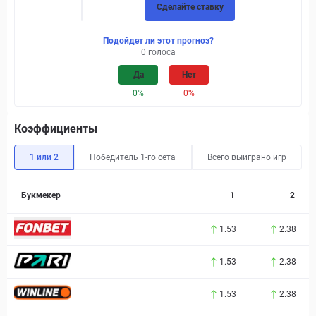
Сделайте ставку
Подойдет ли этот прогноз?
0
голоса
Да
Нет
0%
0%
Коэффициенты
1 или 2
Победитель 1-го сета
Всего выиграно игр
Букмекер
1
2
1.53
2.38
1.53
2.38
1.53
2.38