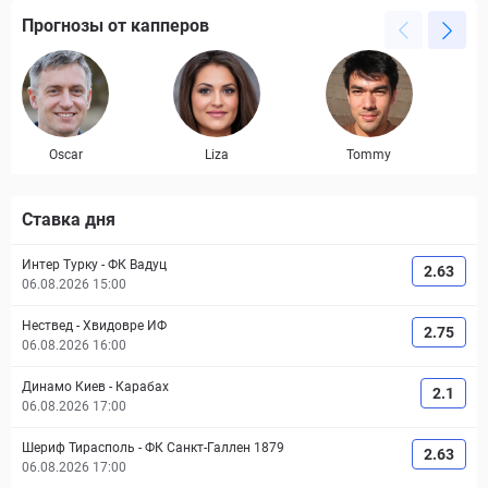
Прогнозы от капперов
Oscar
Liza
Tommy
Ставка дня
Интер Турку
-
ФК Вадуц
2.63
06.08.2026 15:00
Нествед
-
Хвидовре ИФ
2.75
06.08.2026 16:00
Динамо Киев
-
Карабах
2.1
06.08.2026 17:00
Шериф Тирасполь
-
ФК Санкт-Галлен 1879
2.63
06.08.2026 17:00