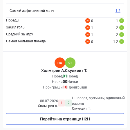
Самый эффективный матч
1-2
Победы
0
1
Забил голы
1
2
Средний за игру
1
2
Самая большая победа
0
1-2
Холмгрен А.
Скулкейт Т.
0
1
Побед
Побед
0
0
Ничьи
Ничьи
1
0
Проигрыши
Проигрыши
Ньюпорт, мужчины, одиночный
08.07.2026
1
2
разряд
Холмгрен А.
Скулкейт Т.
Перейти на страницу H2H