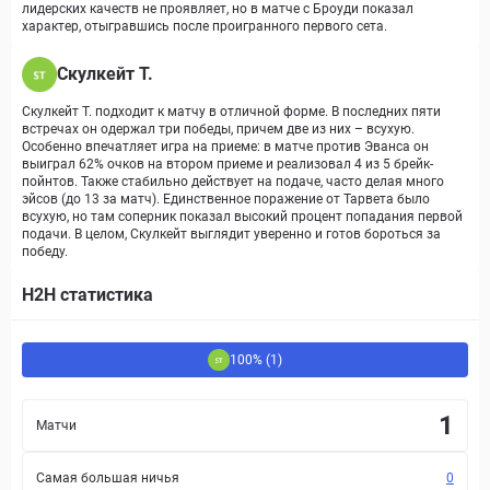
лидерских качеств не проявляет, но в матче с Броуди показал
характер, отыгравшись после проигранного первого сета.
Скулкейт Т.
Скулкейт Т. подходит к матчу в отличной форме. В последних пяти
встречах он одержал три победы, причем две из них – всухую.
Особенно впечатляет игра на приеме: в матче против Эванса он
выиграл 62% очков на втором приеме и реализовал 4 из 5 брейк-
пойнтов. Также стабильно действует на подаче, часто делая много
эйсов (до 13 за матч). Единственное поражение от Тарвета было
всухую, но там соперник показал высокий процент попадания первой
подачи. В целом, Скулкейт выглядит уверенно и готов бороться за
победу.
H2H статистика
100% (1)
1
Матчи
Самая большая ничья
0