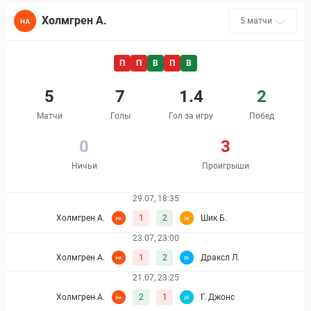
Холмгрен А.
5 матчи
П
П
В
П
В
5
7
1.4
2
Матчи
Голы
Гол за игру
Побед
0
3
Ничьи
Проигрыши
29.07, 18:35
Холмгрен А.
1
2
Шик Б.
23.07, 23:00
Холмгрен А.
1
2
Драксл Л.
21.07, 23:25
Холмгрен А.
2
1
Г. Джонс