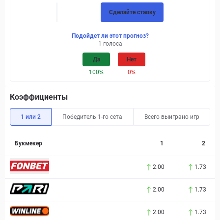
Сделайте ставку
Подойдет ли этот прогноз?
1
голоса
Да
Нет
100%
0%
Коэффициенты
1 или 2
Победитель 1-го сета
Всего выиграно игр
Букмекер
1
2
2.00
1.73
2.00
1.73
2.00
1.73