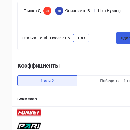
Глинка Д.
-
Юнчаокете Б.
Liza
Hysong
Ставка:
Total
Under
21.5
1.83
Сдел
game
s won
Коэффициенты
1 или 2
Победитель 1-г
Букмекер