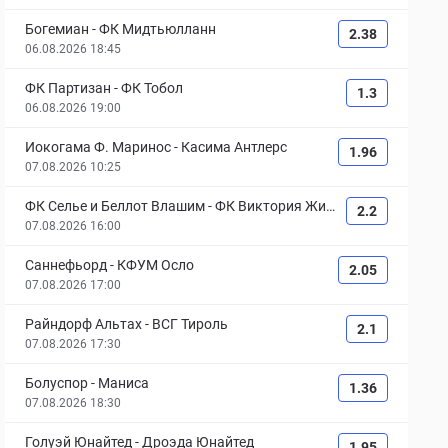
Богемиан
-
ФК Мидтьюлланн
2.38
06.08.2026 18:45
ФК Партизан
-
ФК Тобол
1.3
06.08.2026 19:00
Иокогама Ф. Маринос
-
Касима Антлерс
1.96
07.08.2026 10:25
ФК Селье и Беллот Влашим
-
ФК Виктория Жижк
2.2
ов
07.08.2026 16:00
Саннефьорд
-
КФУМ Осло
2.05
07.08.2026 17:00
Райндорф Альтах
-
ВСГ Тироль
2.1
07.08.2026 17:30
Болуспор
-
Маниса
1.36
07.08.2026 18:30
Голуэй Юнайтед
-
Дроэда Юнайтед
1.95