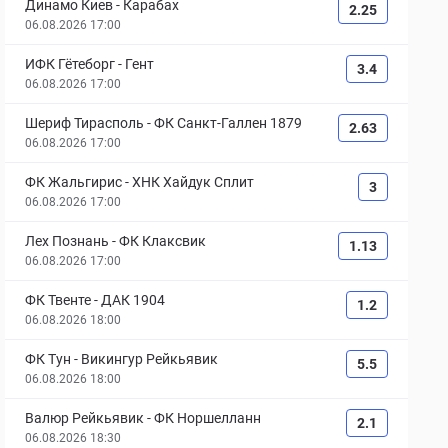
Динамо Киев
-
Карабах
2.25
06.08.2026 17:00
ИФК Гётеборг
-
Гент
3.4
06.08.2026 17:00
Шериф Тирасполь
-
ФК Санкт-Галлен 1879
2.63
06.08.2026 17:00
ФК Жальгирис
-
ХНК Хайдук Сплит
3
06.08.2026 17:00
Лех Познань
-
ФК Клаксвик
1.13
06.08.2026 17:00
ФК Твенте
-
ДАК 1904
1.2
06.08.2026 18:00
ФК Тун
-
Викингур Рейкьявик
5.5
06.08.2026 18:00
Валюр Рейкьявик
-
ФК Норшелланн
2.1
06.08.2026 18:30