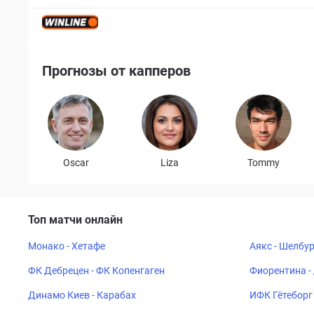
Прогнозы от капперов
Oscar
Liza
Tommy
Топ матчи онлайн
Монако - Хетафе
Аякс - Шелбу
ФК Дебрецен - ФК Копенгаген
Фиорентина -
Динамо Киев - Карабах
ИФК Гётеборг 