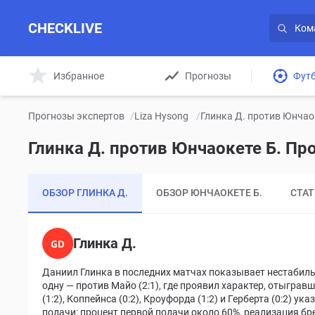
CHECKLIVE
Избранное
Прогнозы
Фут
Прогнозы экспертов
/
Liza Hysong
/
Глинка Д. против Юнчаоке
Глинка Д. против Юнчаокете Б. Про
ОБЗОР ГЛИНКА Д.
ОБЗОР ЮНЧАОКЕТЕ Б.
СТА
Глинка Д.
Даниил Глинка в последних матчах показывает нестабиль
одну — против Майо (2:1), где проявил характер, отыграв
(1:2), Коппейнса (0:2), Кроуфорда (1:2) и Герберта (0:2)
подачи: процент первой подачи около 60%, реализация бр