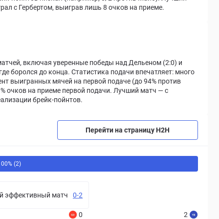
грал с Гербертом, выиграв лишь 8 очков на приеме.
матчей, включая уверенные победы над Дельеном (2:0) и
 где боролся до конца. Статистика подачи впечатляет: много
цент выигранных мячей на первой подаче (до 94% против
% очков на приеме первой подачи. Лучший матч — с
реализации брейк-пойнтов.
Перейти на страницу H2H
100% (2)
й эффективный матч
0-2
0
2