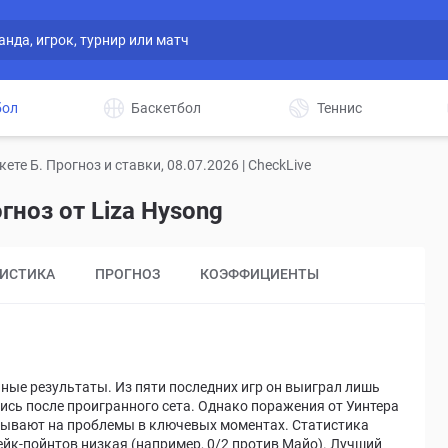
бол
Баскетбол
Теннис
те Б. Прогноз и ставки, 08.07.2026 | CheckLive
гноз от Liza Hysong
ТИСТИКА
ПРОГНОЗ
КОЭФФИЦИЕНТЫ
ные результаты. Из пяти последних игр он выиграл лишь
шись после проигранного сета. Однако поражения от Уинтера
 указывают на проблемы в ключевых моментах. Статистика
ейк-пойнтов низкая (например, 0/2 против Майо). Лучший