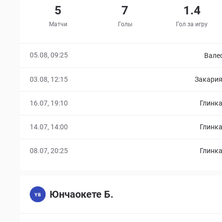
5
7
1.4
Матчи
Голы
Гол за игру
05.08, 09:25
Валес
Закария
03.08, 12:15
Глинка
16.07, 19:10
Глинка
14.07, 14:00
Глинка
08.07, 20:25
Юнчаокете Б.