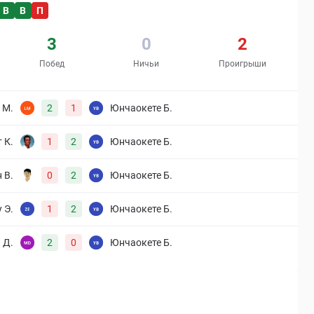
В
В
П
3
0
2
Побед
Ничьи
Проигрыши
 М.
2
1
Юнчаокете Б.
 К.
1
2
Юнчаокете Б.
 В.
0
2
Юнчаокете Б.
 Э.
1
2
Юнчаокете Б.
 Д.
2
0
Юнчаокете Б.