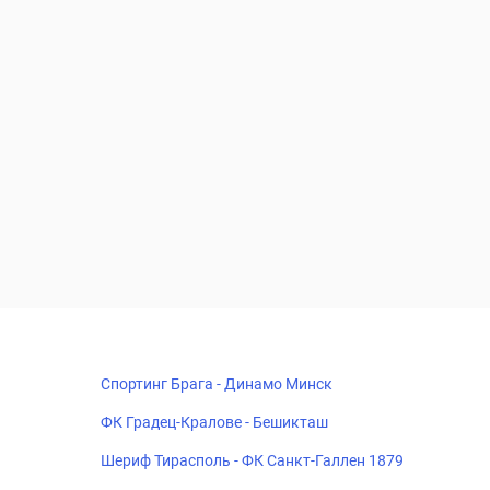
Спортинг Брага - Динамо Минск
ФК Градец-Кралове - Бешикташ
Шериф Тирасполь - ФК Санкт-Галлен 1879