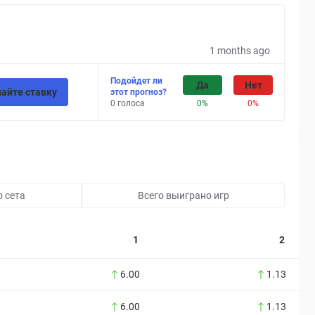
1 months ago
Подойдет ли
Да
Нет
айте ставку
этот прогноз?
0
голоса
0%
0%
о сета
Всего выиграно игр
1
2
6.00
1.13
6.00
1.13