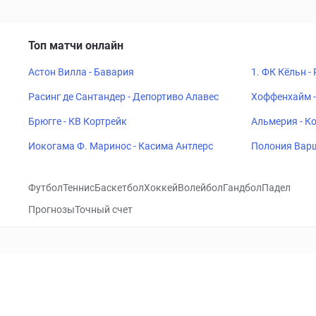
Топ матчи онлайн
Астон Вилла - Бавария
1. ФК Кёльн -
Расинг де Сантандер - Депортиво Алавес
Хоффенхайм -
Брюгге - КВ Кортрейк
Альмерия - К
Иокогама Ф. Маринос - Касима Антлерс
Полония Варш
Футбол
Теннис
Баскетбол
Хоккей
Волейбол
Гандбол
Падел
Прогнозы
Точный счет
Посетить
VK
CHECKLIVE
Прогнозы
Капперы
Фрибеты
Школа 