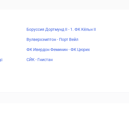
Боруссия Дортмунд II - 1. ФК Кёльн II
Вулверхэмптон - Порт Вейл
ФК Ивердон Феминин - ФК Цюрих
дс
СЙК - Гнистан
18+
Когда пропадает удовольствие - остановись!
ка