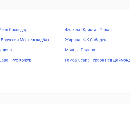
 Реал Сосьедад
Фулхэм - Кристал Пэлас
 Боруссия Мёнхенгладбах
Жирона - ФК Сабаделл
ордова
Монца - Падова
ава - Рух Хожув
Гамба Осака - Урава Ред Даймон
ставок
Букмекеры
Политика конфиденциальности
Поддерж