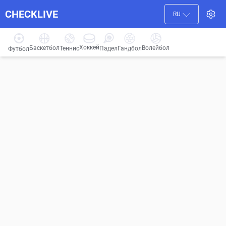
CHECKLIVE
RU
Хоккей
Баскетбол
Волейбол
Гандбол
Теннис
Падел
Футбол