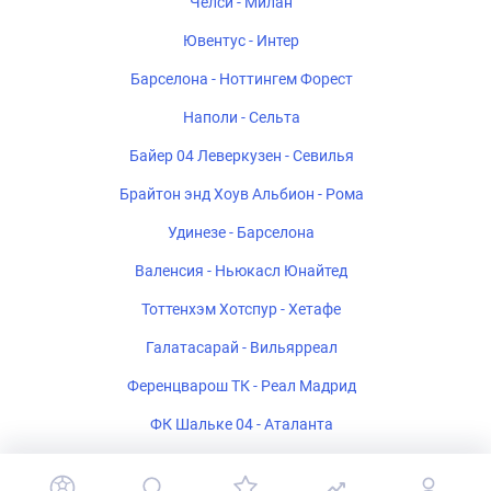
Челси - Милан
Ювентус - Интер
Барселона - Ноттингем Форест
Наполи - Сельта
Байер 04 Леверкузен - Севилья
Брайтон энд Хоув Альбион - Рома
Удинезе - Барселона
Валенсия - Ньюкасл Юнайтед
Тоттенхэм Хотспур - Хетафе
Галатасарай - Вильярреал
Ференцварош ТК - Реал Мадрид
ФК Шальке 04 - Аталанта
Стад Ренне - Брентфорд