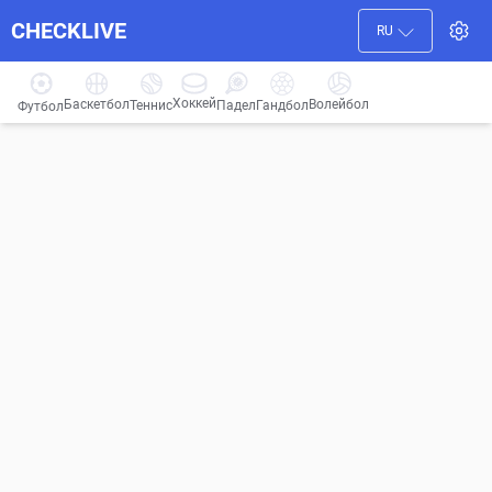
CHECKLIVE
RU
Хоккей
Баскетбол
Волейбол
Гандбол
Теннис
Падел
Футбол