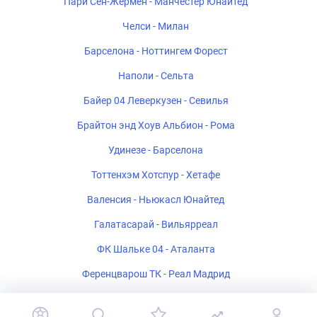
Пари Сен-Жермен - Манчестер Юнайтед
Челси - Милан
Барселона - Ноттингем Форест
Наполи - Сельта
Байер 04 Леверкузен - Севилья
Брайтон энд Хоув Альбион - Рома
Удинезе - Барселона
Тоттенхэм Хотспур - Хетафе
Валенсия - Ньюкасл Юнайтед
Галатасарай - Вильярреал
ФК Шальке 04 - Аталанта
Ференцварош ТК - Реал Мадрид
Стад Ренне - Брентфорд