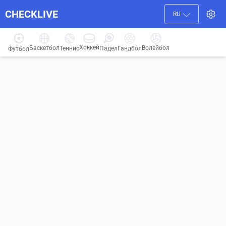
CHECKLIVE
RU
Хоккей
Баскетбол
Волейбол
Гандбол
Теннис
Падел
Футбол