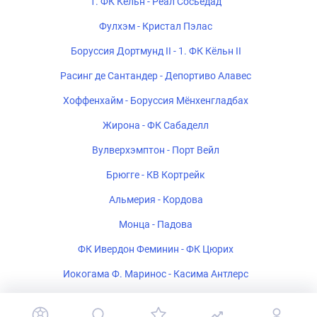
1. ФК Кёльн - Реал Сосьедад
Фулхэм - Кристал Пэлас
Боруссия Дортмунд II - 1. ФК Кёльн II
Расинг де Сантандер - Депортиво Алавес
Хоффенхайм - Боруссия Мёнхенгладбах
Жирона - ФК Сабаделл
Вулверхэмптон - Порт Вейл
Брюгге - КВ Кортрейк
Альмерия - Кордова
Монца - Падова
ФК Ивердон Феминин - ФК Цюрих
Иокогама Ф. Маринос - Касима Антлерс
Полония Варшава - Рух Хожув