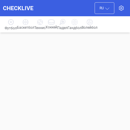
CHECKLIVE
RU
Хоккей
Баскетбол
Волейбол
Гандбол
Теннис
Падел
Футбол