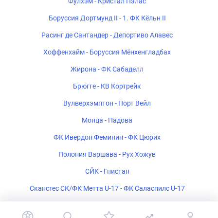
Фулхэм - Кристал Пэлас
Боруссия Дортмунд II - 1. ФК Кёльн II
Расинг де Сантандер - Депортиво Алавес
Хоффенхайм - Боруссия Мёнхенгладбах
Жирона - ФК Сабаделл
Брюгге - КВ Кортрейк
Вулверхэмптон - Порт Вейл
Монца - Падова
ФК Ивердон Феминин - ФК Цюрих
Полония Варшава - Рух Хожув
СЙК - Гнистан
Сканстес СК/ФК Метта U-17 - ФК Саласпилс U-17
ФК Белшина 2 - ФК Барановичи 2