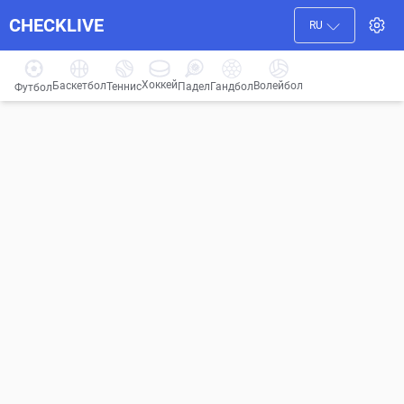
CHECKLIVE
RU
Хоккей
Баскетбол
Волейбол
Гандбол
Теннис
Падел
Футбол