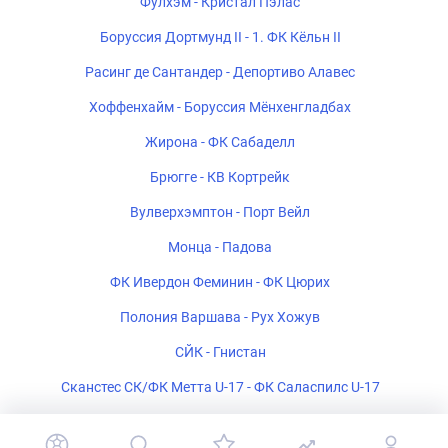
Фулхэм - Кристал Пэлас
Боруссия Дортмунд II - 1. ФК Кёльн II
Расинг де Сантандер - Депортиво Алавес
Хоффенхайм - Боруссия Мёнхенгладбах
Жирона - ФК Сабаделл
Брюгге - КВ Кортрейк
Вулверхэмптон - Порт Вейл
Монца - Падова
ФК Ивердон Феминин - ФК Цюрих
Полония Варшава - Рух Хожув
СЙК - Гнистан
Сканстес СК/ФК Метта U-17 - ФК Саласпилс U-17
ФК Белшина 2 - ФК Барановичи 2