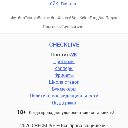
СЙК - Гнистан
Футбол
Теннис
Баскетбол
Хоккей
Волейбол
Гандбол
Падел
Прогнозы
Точный счет
CHECKLIVE
Посетить
VK
Прогнозы
Капперы
Фрибеты
Школа ставок
Букмекеры
Политика конфиденциальности
Поддержка
18+
Когда пропадает удовольствие - остановись!
2026 CHECKLIVE — Все права защищены.