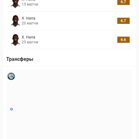
6.7
15
матчи
Х. Напа
6.7
20
матчи
Х. Напа
6.6
25
матчи
Трансферы