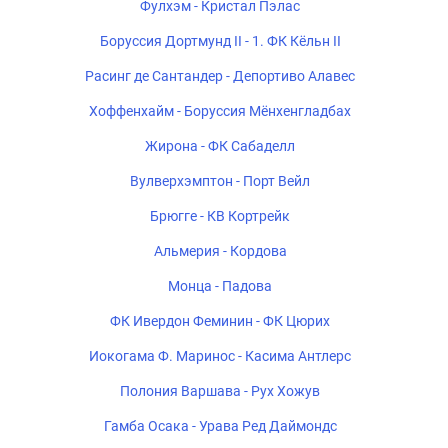
Фулхэм - Кристал Пэлас
Боруссия Дортмунд II - 1. ФК Кёльн II
Расинг де Сантандер - Депортиво Алавес
Хоффенхайм - Боруссия Мёнхенгладбах
Жирона - ФК Сабаделл
Вулверхэмптон - Порт Вейл
Брюгге - КВ Кортрейк
Альмерия - Кордова
Монца - Падова
ФК Ивердон Феминин - ФК Цюрих
Иокогама Ф. Маринос - Касима Антлерс
Полония Варшава - Рух Хожув
Гамба Осака - Урава Ред Даймондс