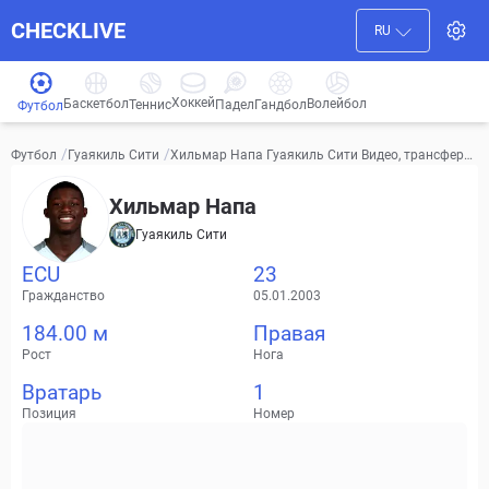
CHECKLIVE
RU
Хоккей
Баскетбол
Волейбол
Гандбол
Теннис
Падел
Футбол
/
/
Хильмар Напа Гуаякиль Сити Видео, трансферы,
Футбол
Гуаякиль Сити
статистика
Хильмар Напа
Гуаякиль Сити
ECU
23
Гражданство
05.01.2003
184.00 м
Правая
Рост
Нога
Вратарь
1
Позиция
Номер