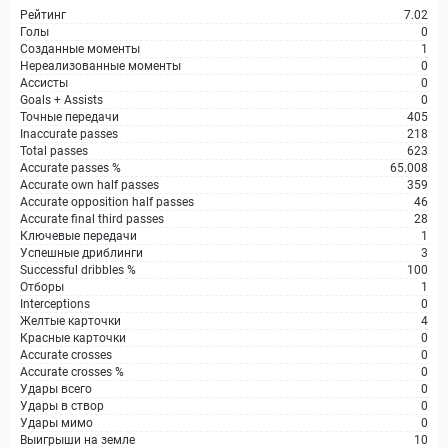
Рейтинг
7.02
Голы
0
Созданные моменты
1
Нереализованные моменты
0
Ассисты
0
Goals + Assists
0
Точные передачи
405
Inaccurate passes
218
Total passes
623
Accurate passes %
65.008
Accurate own half passes
359
Accurate opposition half passes
46
Accurate final third passes
28
Ключевые передачи
1
Успешные дриблинги
3
Successful dribbles %
100
Отборы
1
Interceptions
0
Желтые карточки
4
Красные карточки
0
Accurate crosses
0
Accurate crosses %
0
Удары всего
0
Удары в створ
0
Удары мимо
0
Выигрыши на земле
10