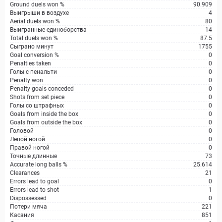
Ground duels won %
90.909
Выигрыши в воздухе
4
Aerial duels won %
80
Выигранные единоборства
14
Total duels won %
87.5
Сыграно минут
1755
Goal conversion %
0
Penalties taken
0
Голы с пенальти
0
Penalty won
0
Penalty goals conceded
0
Shots from set piece
0
Голы со штрафных
0
Goals from inside the box
0
Goals from outside the box
0
Головой
0
Левой ногой
0
Правой ногой
0
Точные длинные
73
Accurate long balls %
25.614
Clearances
21
Errors lead to goal
0
Errors lead to shot
1
Dispossessed
0
Потери мяча
221
Касания
851