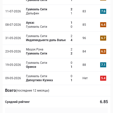
Гуаякиль Сити
1
Гуаякиль Сити
2
11-07-2026
83
7.6
Дельфин
1
Аукас
1
08-07-2026
85
6.4
Гуаякиль Сити
0
Гуаякиль Сити
2
31-05-2026
96
6.7
Индепендьенте дель Валье
4
Мушук Руна
2
23-05-2026
84
6.3
Гуаякиль Сити
2
Гуаякиль Сити
0
19-05-2026
88
7.1
Оренсе
1
Гуаякиль Сити
0
09-05-2026
Нет
5.4
Депортиво Куэнка
1
Всего
(последние 12 месяцы)
6.85
Средний рейтинг