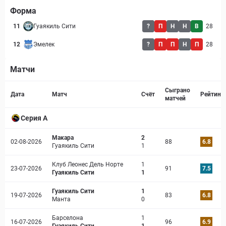
Форма
11
Гуаякиль Сити
?
П
Н
Н
В
28
12
Эмелек
?
П
П
Н
П
28
Матчи
Страница матча
Сыграно
Дата
Матч
Счёт
Рейтинг
матчей
Серия А
Макара
2
02-08-2026
88
6.8
Гуаякиль Сити
1
Клуб Леонес Дель Норте
1
23-07-2026
91
7.5
Гуаякиль Сити
1
Гуаякиль Сити
1
19-07-2026
83
6.8
Манта
0
Барселона
1
16-07-2026
96
6.9