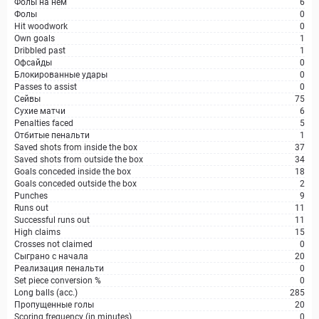
Фолы на нем
6
Фолы
0
Hit woodwork
0
Own goals
1
Dribbled past
1
Офсайды
0
Блокированные удары
0
Passes to assist
0
Сейвы
75
Сухие матчи
6
Penalties faced
5
Отбитые пенальти
1
Saved shots from inside the box
37
Saved shots from outside the box
34
Goals conceded inside the box
18
Goals conceded outside the box
2
Punches
9
Runs out
11
Successful runs out
11
High claims
15
Crosses not claimed
0
Сыграно с начала
20
Реализация пенальти
0
Set piece conversion %
0
Long balls (acc.)
285
Пропущенные голы
20
Scoring frequency (in minutes)
0