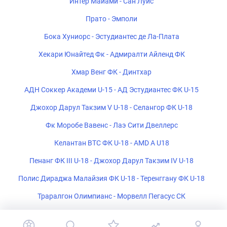
Интер Майами - Сан Луис
Прато - Эмполи
Бока Хуниорс - Эстудиантес де Ла-Плата
Хекари Юнайтед Фк - Адмиралти Айленд ФК
Хмар Венг ФК - Динтхар
АДН Соккер Академи U-15 - АД Эстудиантес ФК U-15
Джохор Дарул Такзим V U-18 - Селангор ФК U-18
Фк Моробе Вавенс - Лаэ Сити Двеллерс
Келантан ВТС ФК U-18 - AMD A U18
Пенанг ФК III U-18 - Джохор Дарул Такзим IV U-18
Полис Дираджа Малайзия ФК U-18 - Теренггану ФК U-18
Траралгон Олимпианс - Морвелл Пегасус СК
ФК Железничар Инджия - Ф.к. Единство Сурчин