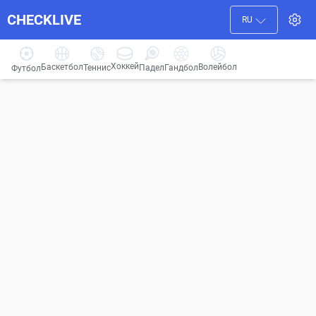
CHECKLIVE
RU
Хоккей
Баскетбол
Волейбол
Гандбол
Теннис
Падел
Футбол