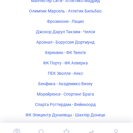
Манчестер Сити - Атлетико Мадрид
Олимпик Марсель - Атлетик Бильбао
Фрозиноне - Лацио
Джохор Дарул Такзим - Челси
Арсенал - Боруссия Дортмунд
Херенвен - ФК Твенте
ФК Порту - ФК Алверка
ПЕК Зволле - Аякс
Бенфика - Академико Визеу
Морейренсе - Спортинг Брага
Спарта Роттердам - Фейеноорд
ФК Эпицентр Дунаевцы - Шахтер Донецк
Мансфилд Таун - Шеффилд Юнайтед