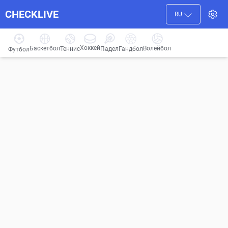
CHECKLIVE
RU
Хоккей
Баскетбол
Волейбол
Гандбол
Теннис
Падел
Футбол