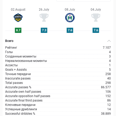
СЛ
02.August
26.July
08.July
04.July
8.7
7.3
7.6
7.6
Всего
Рейтинг
7.107
Голы
4
Созданные моменты
3
Нереализованные моменты
4
Ассисты
1
Goals + Assists
5
Точные передачи
258
Inaccurate passes
40
Total passes
298
Accurate passes %
86.577
Accurate own half passes
106
Accurate opposition half passes
152
Accurate final third passes
86
Ключевые передачи
12
Успешные дриблинги
14
Successful dribbles %
38.889