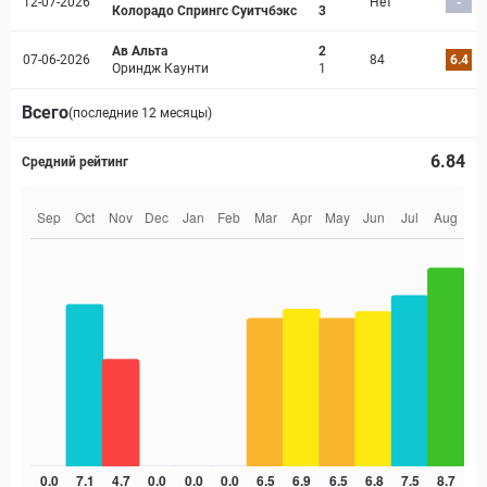
12-07-2026
Нет
-
Колорадо Спрингс Суитчбэкс
3
Ав Альта
2
07-06-2026
84
6.4
Ориндж Каунти
1
Всего
(последние 12 месяцы)
6.84
Средний рейтинг