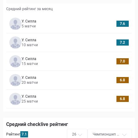
Средний рейтинг за месяц
У. Силла
7.6
5
матчи
У. Силла
7.2
10
матчи
У. Силла
7.0
15
матчи
У. Силла
6.8
20
матчи
У. Силла
6.8
25
матчи
Средний checklive рейтинг
Рейтинг
7.1
26
Чемпионшип Ю