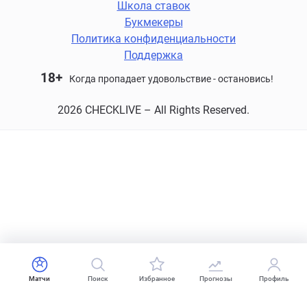
Школа ставок
Букмекеры
Политика конфиденциальности
Поддержка
18+
Когда пропадает удовольствие - остановись!
2026 CHECKLIVE – All Rights Reserved.
Матчи
Поиск
Избранное
Прогнозы
Профиль