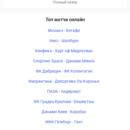
Полный обзор
Топ матчи онлайн
Монако - Хетафе
Аякс - Шелбурн
Бенфика - Харт оф Мидлотиан
Спортинг Брага - Динамо Минск
ФК Дебрецен - ФК Копенгаген
Фиорентина - Депортиво Ла-Корунья
ПАОК - Андерлехт
ФК Градец-Кралове - Бешикташ
Динамо Киев - Карабах
ИФК Гётеборг - Гент