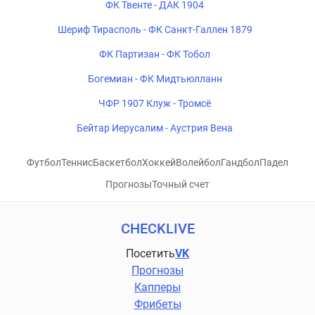
ФК Твенте - ДАК 1904
Шериф Тирасполь - ФК Санкт-Галлен 1879
ФК Партизан - ФК Тобол
Богемиан - ФК Мидтьюлланн
ЧФР 1907 Клуж - Тромсё
Бейтар Иерусалим - Аустрия Вена
Футбол
Теннис
Баскетбол
Хоккей
Волейбол
Гандбол
Падел
Прогнозы
Точный счет
CHECKLIVE
Посетить
VK
Прогнозы
Капперы
Фрибеты