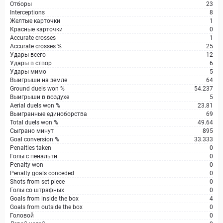
Отборы
23
Interceptions
8
Желтые карточки
1
Красные карточки
0
Accurate crosses
1
Accurate crosses %
25
Удары всего
12
Удары в створ
6
Удары мимо
5
Выигрыши на земле
64
Ground duels won %
54.237
Выигрыши в воздухе
5
Aerial duels won %
23.81
Выигранные единоборства
69
Total duels won %
49.64
Сыграно минут
895
Goal conversion %
33.333
Penalties taken
0
Голы с пенальти
0
Penalty won
0
Penalty goals conceded
0
Shots from set piece
0
Голы со штрафных
0
Goals from inside the box
4
Goals from outside the box
0
Головой
0