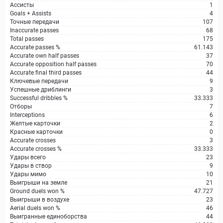
Ассисты
1
Goals + Assists
4
Точные передачи
107
Inaccurate passes
68
Total passes
175
Accurate passes %
61.143
Accurate own half passes
37
Accurate opposition half passes
70
Accurate final third passes
44
Ключевые передачи
9
Успешные дриблинги
3
Successful dribbles %
33.333
Отборы
7
Interceptions
6
Желтые карточки
2
Красные карточки
0
Accurate crosses
3
Accurate crosses %
33.333
Удары всего
23
Удары в створ
9
Удары мимо
10
Выигрыши на земле
21
Ground duels won %
47.727
Выигрыши в воздухе
23
Aerial duels won %
46
Выигранные единоборства
44