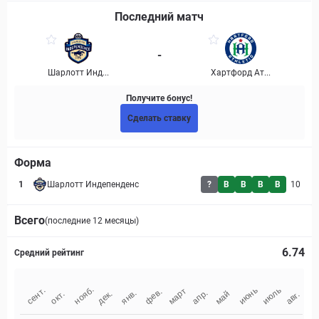
Последний матч
-
Шарлотт Инд...
Хартфорд Ат...
Получите бонус!
Сделать ставку
Форма
1
Шарлотт Индепенденс
?
В
В
В
В
10
Всего
(последние 12 месяцы)
6.74
Средний рейтинг