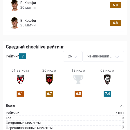
Б. Коффи
6.8
20
матчи
Б. Коффи
6.8
25
матчи
Средний checklive рейтинг
Рейтинг
7
26
Чемпионшип Ю
СЛ
01.августа
26.июля
18.июля
08.июля
6.1
6.7
6.5
7.4
Всего
Рейтинг
7.031
Голы
3
Созданные моменты
2
Нереализованные моменты
2