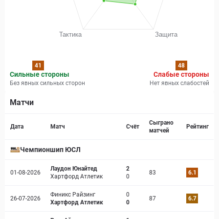
41
48
Сильные стороны
Слабые стороны
Без явных сильных сторон
Нет явных слабостей
Матчи
Страница матча
Сыграно
Дата
Матч
Счёт
Рейтинг
матчей
Чемпионшип ЮСЛ
Лаудон Юнайтед
2
01-08-2026
83
6.1
Хартфорд Атлетик
0
Финикс Райзинг
0
26-07-2026
87
6.7
Хартфорд Атлетик
0