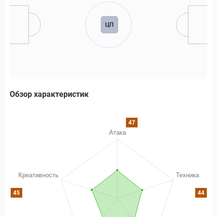
ЦП
Обзор характеристик
47
45
44