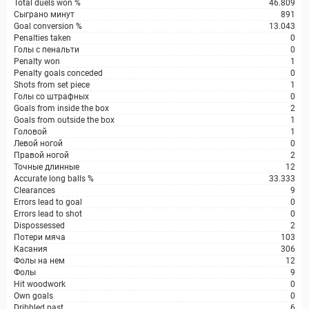
Total duels won %
46.809
Сыграно минут
891
Goal conversion %
13.043
Penalties taken
0
Голы с пенальти
0
Penalty won
1
Penalty goals conceded
0
Shots from set piece
1
Голы со штрафных
0
Goals from inside the box
2
Goals from outside the box
1
Головой
1
Левой ногой
0
Правой ногой
2
Точные длинные
12
Accurate long balls %
33.333
Clearances
9
Errors lead to goal
0
Errors lead to shot
0
Dispossessed
2
Потери мяча
103
Касания
306
Фолы на нем
12
Фолы
9
Hit woodwork
0
Own goals
0
Dribbled past
6