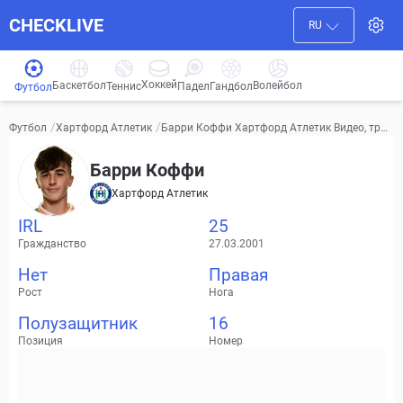
CHECKLIVE
RU
Хоккей
Баскетбол
Волейбол
Гандбол
Теннис
Падел
Футбол
/
/
Барри Коффи Хартфорд Атлетик Видео, тран
Футбол
Хартфорд Атлетик
сферы, статистика
Барри Коффи
Хартфорд Атлетик
IRL
25
Гражданство
27.03.2001
Нет
Правая
Рост
Нога
Полузащитник
16
Позиция
Номер