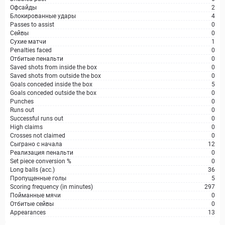
Офсайды
2
Блокированные удары
4
Passes to assist
0
Сейвы
0
Сухие матчи
1
Penalties faced
0
Отбитые пенальти
0
Saved shots from inside the box
0
Saved shots from outside the box
0
Goals conceded inside the box
5
Goals conceded outside the box
0
Punches
0
Runs out
0
Successful runs out
0
High claims
0
Crosses not claimed
0
Сыграно с начала
12
Реализация пенальти
0
Set piece conversion %
0
Long balls (acc.)
36
Пропущенные голы
5
Scoring frequency (in minutes)
297
Пойманные мячи
0
Отбитые сейвы
0
Appearances
13