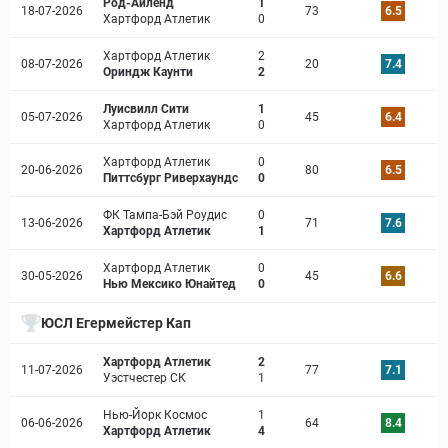
Род-Айленд
1
18-07-2026
73
6.5
Хартфорд Атлетик
0
Хартфорд Атлетик
2
08-07-2026
20
7.4
Ориндж Каунти
2
Луисвилл Сити
1
05-07-2026
45
6.4
Хартфорд Атлетик
0
Хартфорд Атлетик
0
20-06-2026
80
6.5
Питтсбург Риверхаундс
0
ФК Тампа-Бэй Роудис
0
13-06-2026
71
7.6
Хартфорд Атлетик
1
Хартфорд Атлетик
0
30-05-2026
45
6.6
Нью Мексико Юнайтед
0
ЮСЛ Егермейстер Кап
Хартфорд Атлетик
2
11-07-2026
77
7.1
Уэстчестер СК
1
Нью-Йорк Космос
1
06-06-2026
64
8.4
Хартфорд Атлетик
4