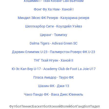
Хошимин I - Тхан Кхоанг Сан Вьетнам
Фонг Фу Ха Нам - Ханой I
Миндил Эйсес ФК Резерв - Казуарина резерв
Шеллхарбор Сити - Коулдейл Уэйвз
Циранг - Тхимпху
Dalma Tigers - Adivasi Green SC
Дарвин Олимпик U-23 - Палмерстон Роверс ФК U-23
ТНГ Тхай Нгуен - Ханой II
Ю-Эс Кап Вер U-17 - Academy Club de Foot La Joie U17
Пласа Амадор - Тауро ФК
Шахин ФК - Джи-13
Чако Пандо ФК - Вака Диес Ювениль
Футбол
Теннис
Баскетбол
Хоккей
Волейбол
Гандбол
Падел