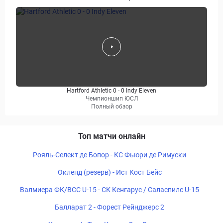
Hartford Athletic 0 - 0 Indy Eleven
Чемпионшип ЮСЛ
Полный обзор
Топ матчи онлайн
Рояль-Селект де Бопор - КС Фьюри де Римуски
Окленд (резерв) - Ист Кост Бейс
Валмиера ФК/ВСС U-15 - СК Кенгарус / Саласпилс U-15
Балларат 2 - Форест Рейнджерс 2