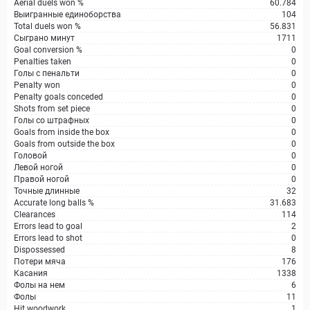
Aerial duels won %
60.784
Выигранные единоборства
104
Total duels won %
56.831
Сыграно минут
1711
Goal conversion %
0
Penalties taken
0
Голы с пенальти
0
Penalty won
0
Penalty goals conceded
0
Shots from set piece
0
Голы со штрафных
0
Goals from inside the box
0
Goals from outside the box
0
Головой
0
Левой ногой
0
Правой ногой
0
Точные длинные
32
Accurate long balls %
31.683
Clearances
114
Errors lead to goal
2
Errors lead to shot
0
Dispossessed
8
Потери мяча
176
Касания
1338
Фолы на нем
6
Фолы
11
Hit woodwork
1