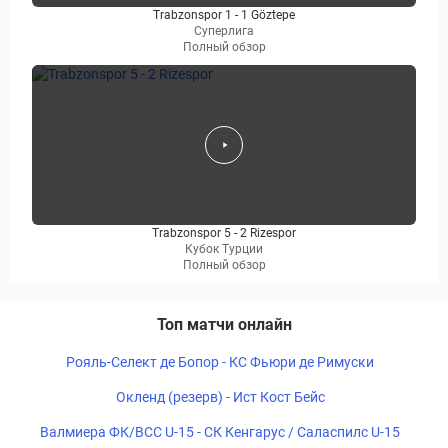
Trabzonspor 1 - 1 Göztepe
Суперлига
Полный обзор
Trabzonspor 5 - 2 Rizespor
Кубок Турции
Полный обзор
Топ матчи онлайн
Рояль-Селект де Бопор - КС Фьюри де Римуски
Окленд (резерв) - Ист Кост Бейс
Валмиера ФК/ВСС U-15 - СК Кенгарус / Саласпилс U-15