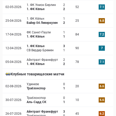
1. ФК Унион Берлин
2
02-05-2026
52
7.1
1. ФК Кёльн
2
1. ФК Кёльн
1
25-04-2026
25
6.8
Байер 04 Леверкузен
2
ФК Санкт-Паули
1
17-04-2026
84
7.2
1. ФК Кёльн
1
1. ФК Кёльн
3
12-04-2026
90
7
СВ Вердер Бремен
1
Айнтрахт Франкфурт
2
05-04-2026
78
7.1
1. ФК Кёльн
2
Клубные товарищеские матчи
Удинезе
0
02-08-2026
20
6.6
Трабзонспор
1
Трабзонспор
0
30-07-2026
10
6.6
Аль-Садд СК
1
Айнтрахт Франкфурт
3
26-07-2026
45
6.2
Трабзонспор
0