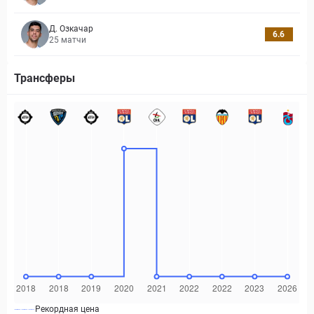
Д. Озкачар
6.6
25
матчи
Трансферы
Рекордная цена