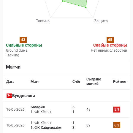
43
65
Сильные стороны
Слабые стороны
Ground duels
Нет явных слабостей
Tackling
Матчи
Страница матча
Сыграно
Дата
Матч
Счёт
Рейтинг
матчей
Бундеслига
Бавария
5
16-05-2026
49
5.9
1. ФК Кёльн
1
1. ФК Кёльн
1
10-05-2026
89
6.3
1. ФК Хайденхайм
3