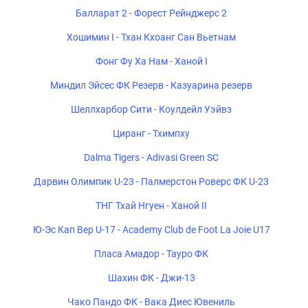
Балларат 2 - Форест Рейнджерс 2
Хошимин I - Тхан Кхоанг Сан Вьетнам
Фонг Фу Ха Нам - Ханой I
Миндил Эйсес ФК Резерв - Казуарина резерв
Шеллхарбор Сити - Коулдейл Уэйвз
Циранг - Тхимпху
Dalma Tigers - Adivasi Green SC
Дарвин Олимпик U-23 - Палмерстон Роверс ФК U-23
ТНГ Тхай Нгуен - Ханой II
Ю-Эс Кап Вер U-17 - Academy Club de Foot La Joie U17
Пласа Амадор - Тауро ФК
Шахин ФК - Джи-13
Чако Пандо ФК - Вака Диес Ювениль