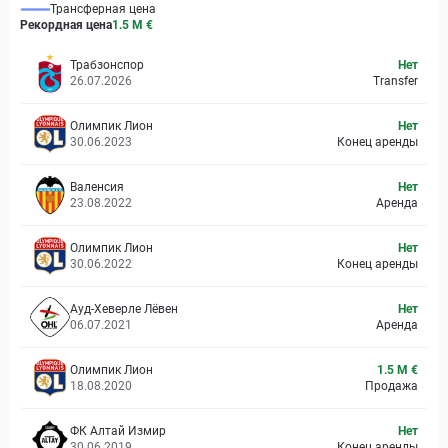
Трансферная цена
Рекордная цена
1.5 M
€
Трабзонспор
Нет
26.07.2026
Transfer
Олимпик Лион
Нет
30.06.2023
Конец аренды
Валенсия
Нет
23.08.2022
Аренда
Олимпик Лион
Нет
30.06.2022
Конец аренды
Ауд-Хеверле Лёвен
Нет
06.07.2021
Аренда
Олимпик Лион
1.5 M €
18.08.2020
Продажа
ФК Алтай Измир
Нет
30.06.2019
Конец аренды