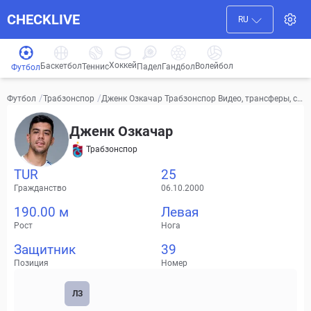
CHECKLIVE
RU
Хоккей
Баскетбол
Волейбол
Гандбол
Теннис
Падел
Футбол
/
/
Дженк Озкачар Трабзонспор Видео, трансферы, ст
Футбол
Трабзонспор
атистика
Дженк Озкачар
Трабзонспор
TUR
25
Гражданство
06.10.2000
190.00 м
Левая
Рост
Нога
Защитник
39
Позиция
Номер
ЛЗ