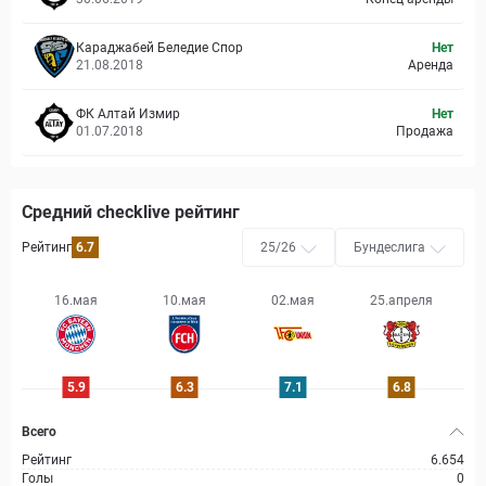
Караджабей Беледие Спор
Нет
21.08.2018
Аренда
ФК Алтай Измир
Нет
01.07.2018
Продажа
Средний checklive рейтинг
Рейтинг
6.7
25/26
Бундеслига
16.мая
10.мая
02.мая
25.апреля
1
5.9
6.3
7.1
6.8
Всего
Рейтинг
6.654
Голы
0