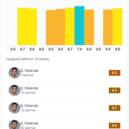
Средний рейтинг за месяц
Д. Озкачар
6.3
5
матчи
Д. Озкачар
6.7
10
матчи
Д. Озкачар
6.7
15
матчи
Д. Озкачар
6.6
20
матчи