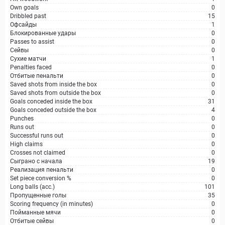
Own goals
0
Dribbled past
15
Офсайды
1
Блокированные удары
0
Passes to assist
0
Сейвы
0
Сухие матчи
1
Penalties faced
0
Отбитые пенальти
0
Saved shots from inside the box
0
Saved shots from outside the box
0
Goals conceded inside the box
31
Goals conceded outside the box
4
Punches
0
Runs out
0
Successful runs out
0
High claims
0
Crosses not claimed
0
Сыграно с начала
19
Реализация пенальти
0
Set piece conversion %
0
Long balls (acc.)
101
Пропущенные голы
35
Scoring frequency (in minutes)
0
Пойманные мячи
0
Отбитые сейвы
0