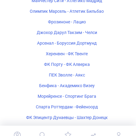
Манчестер Сити - Атлетико Мадрид
Олимпик Марсель - Атлетик Бильбао
Фрозиноне - Лацио
Джохор Дарул Такзим - Челси
Арсенал - Боруссия Дортмунд
Херенвен - ФК Твенте
ФК Порту - ФК Алверка
ПЕК Зволле - Аякс
Бенфика - Академико Визеу
Морейренсе - Спортинг Брага
Спарта Роттердам - Фейеноорд
ФК Эпицентр Дунаевцы - Шахтер Донецк
Салернитана - Катандзаро U-19