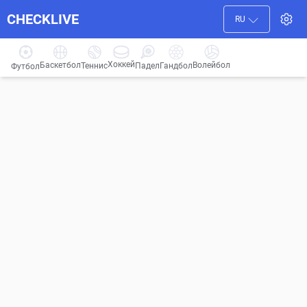
CHECKLIVE
RU
Хоккей
Баскетбол
Волейбол
Гандбол
Теннис
Падел
Футбол