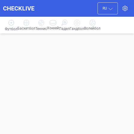
CHECKLIVE
RU
Хоккей
Баскетбол
Волейбол
Гандбол
Теннис
Падел
Футбол