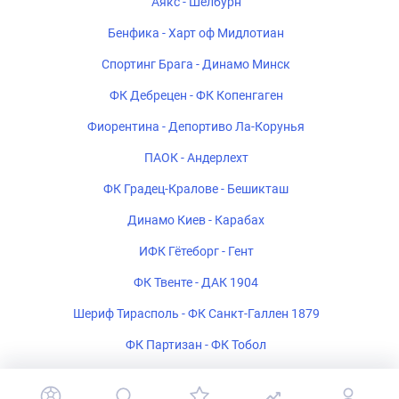
Аякс - Шелбурн
Бенфика - Харт оф Мидлотиан
Спортинг Брага - Динамо Минск
ФК Дебрецен - ФК Копенгаген
Фиорентина - Депортиво Ла-Корунья
ПАОК - Андерлехт
ФК Градец-Кралове - Бешикташ
Динамо Киев - Карабах
ИФК Гётеборг - Гент
ФК Твенте - ДАК 1904
Шериф Тирасполь - ФК Санкт-Галлен 1879
ФК Партизан - ФК Тобол
Богемиан - ФК Мидтьюлланн