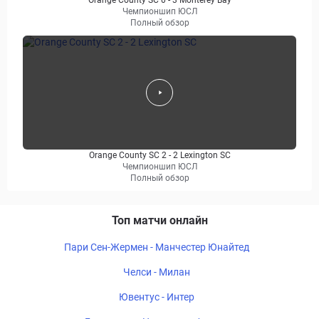
Orange County SC 0 - 3 Monterey Bay
Чемпионшип ЮСЛ
Полный обзор
Orange County SC 2 - 2 Lexington SC
Чемпионшип ЮСЛ
Полный обзор
Топ матчи онлайн
Пари Сен-Жермен - Манчестер Юнайтед
Челси - Милан
Ювентус - Интер