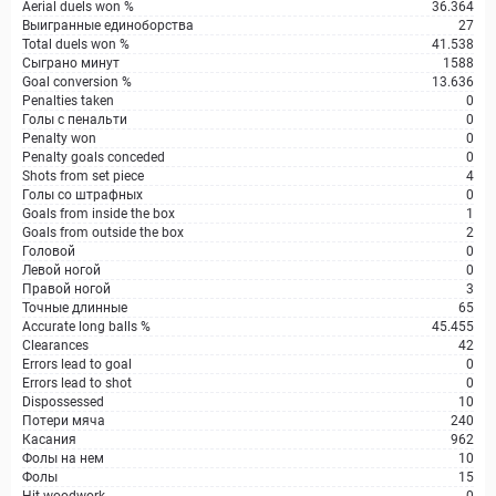
Aerial duels won %
36.364
Выигранные единоборства
27
Total duels won %
41.538
Сыграно минут
1588
Goal conversion %
13.636
Penalties taken
0
Голы с пенальти
0
Penalty won
0
Penalty goals conceded
0
Shots from set piece
4
Голы со штрафных
0
Goals from inside the box
1
Goals from outside the box
2
Головой
0
Левой ногой
0
Правой ногой
3
Точные длинные
65
Accurate long balls %
45.455
Clearances
42
Errors lead to goal
0
Errors lead to shot
0
Dispossessed
10
Потери мяча
240
Касания
962
Фолы на нем
10
Фолы
15