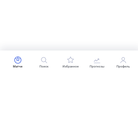
Матчи
Поиск
Избранное
Прогнозы
Профиль