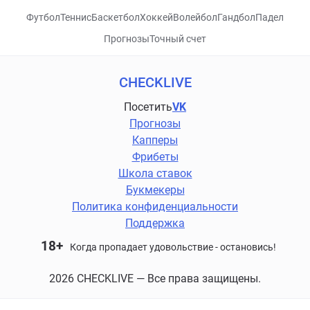
Футбол
Теннис
Баскетбол
Хоккей
Волейбол
Гандбол
Падел
Прогнозы
Точный счет
CHECKLIVE
Посетить
VK
Прогнозы
Капперы
Фрибеты
Школа ставок
Букмекеры
Политика конфиденциальности
Поддержка
18+
Когда пропадает удовольствие - остановись!
2026 CHECKLIVE — Все права защищены.