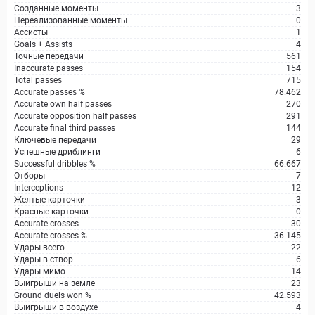
Созданные моменты
3
Нереализованные моменты
0
Ассисты
1
Goals + Assists
4
Точные передачи
561
Inaccurate passes
154
Total passes
715
Accurate passes %
78.462
Accurate own half passes
270
Accurate opposition half passes
291
Accurate final third passes
144
Ключевые передачи
29
Успешные дриблинги
6
Successful dribbles %
66.667
Отборы
7
Interceptions
12
Желтые карточки
3
Красные карточки
0
Accurate crosses
30
Accurate crosses %
36.145
Удары всего
22
Удары в створ
6
Удары мимо
14
Выигрыши на земле
23
Ground duels won %
42.593
Выигрыши в воздухе
4