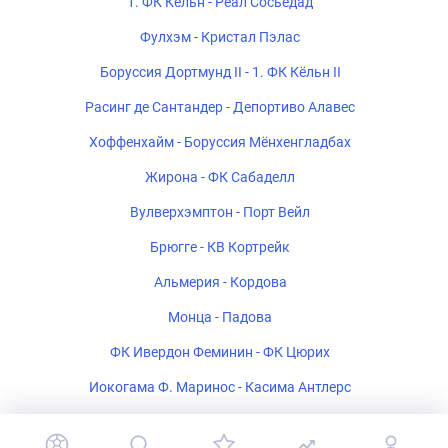
1. ФК Кёльн - Реал Сосьедад
Фулхэм - Кристал Пэлас
Боруссия Дортмунд II - 1. ФК Кёльн II
Расинг де Сантандер - Депортиво Алавес
Хоффенхайм - Боруссия Мёнхенгладбах
Жирона - ФК Сабаделл
Вулверхэмптон - Порт Вейл
Брюгге - КВ Кортрейк
Альмерия - Кордова
Монца - Падова
ФК Ивердон Феминин - ФК Цюрих
Иокогама Ф. Маринос - Касима Антлерс
Полония Варшава - Рух Хожув