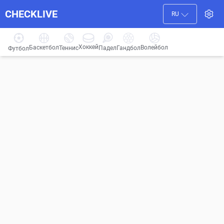
CHECKLIVE
RU
Хоккей
Баскетбол
Волейбол
Гандбол
Теннис
Падел
Футбол