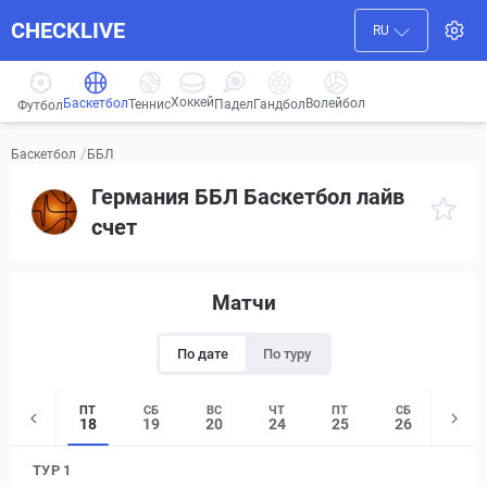
CHECKLIVE
RU
Хоккей
Баскетбол
Волейбол
Гандбол
Теннис
Падел
Футбол
/
ББЛ
Баскетбол
Германия ББЛ Баскетбол лайв
счет
Матчи
По дате
По туру
ПТ
СБ
ВС
ЧТ
ПТ
СБ
ВС
18
19
20
24
25
26
27
ТУР 1