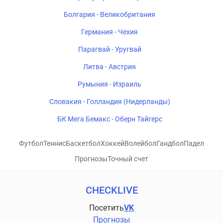
Болгария - Великобритания
Германия - Чехия
Парагвай - Уругвай
Литва - Австрия
Румыния - Израиль
Словакия - Голландия (Нидерланды)
БК Мега Бемакс - Оберн Тайгерс
Футбол
Теннис
Баскетбол
Хоккей
Волейбол
Гандбол
Падел
Прогнозы
Точный счет
CHECKLIVE
Посетить
VK
Прогнозы