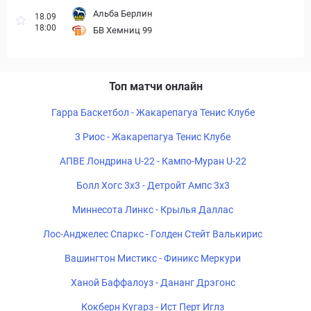
Альба Берлин
18.09
18:00
БВ Хемниц 99
Топ матчи онлайн
Гарра Баскетбол - Жакарепагуа Тенис Клубе
3 Риос - Жакарепагуа Тенис Клубе
АПВЕ Лондрина U-22 - Кампо-Муран U-22
Болл Хогс 3x3 - Детройт Ампс 3x3
Миннесота Линкс - Крылья Даллас
Лос-Анджелес Спаркс - Голден Стейт Валькирис
Вашингтон Мистикс - Финикс Меркури
Ханой Баффалоуз - Дананг Дрэгонс
Кокберн Кугарз - Ист Перт Иглз