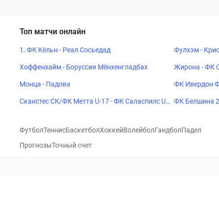
Топ матчи онлайн
1. ФК Кёльн - Реал Сосьедад
Фулхэм - Кри
Хоффенхайм - Боруссия Мёнхенгладбах
Жирона - ФК 
Монца - Падова
ФК Ивердон Ф
Сканстес СК/ФК Метта U-17 - ФК Саласпилс U-
ФК Белшина 2
17
Футбол
Теннис
Баскетбол
Хоккей
Волейбол
Гандбол
Падел
Прогнозы
Точный счет
Посетить
VK
CHECKLIVE
Прогнозы
Капперы
Фрибеты
Школа 