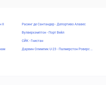
 II
Расинг де Сантандер - Депортиво Алавес
Вулверхэмптон - Порт Вейл
СЙК - Гнистан
тнам
Дарвин Олимпик U-23 - Палмерстон Роверс Ф
К U-23
18+
Когда пропадает удовольствие - остановись!
ка