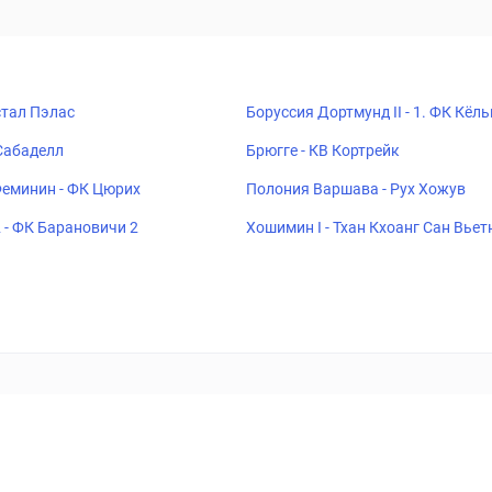
стал Пэлас
Боруссия Дортмунд II - 1. ФК Кёльн
Сабаделл
Брюгге - КВ Кортрейк
еминин - ФК Цюрих
Полония Варшава - Рух Хожув
 - ФК Барановичи 2
Хошимин I - Тхан Кхоанг Сан Вье
ставок
Букмекеры
Политика конфиденциальности
Поддерж